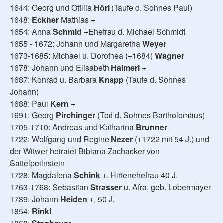
1644: Georg und Ottilia
Hörl
(Taufe d. Sohnes Paul)
1648:
Eckher
Mathias +
1654: Anna
Schmid
+Ehefrau d. Michael Schmidt
1655 - 1672: Johann und Margaretha
Weyer
1673-1685: Michael u. Dorothea (+1684)
Wagner
1678: Johann und Elisabeth
Haimerl
+
1687: Konrad u. Barbara
Knapp
(Taufe d. Sohnes
Johann)
1688: Paul
Kern
+
1691: Georg
Pirchinger
(Tod d. Sohnes Bartholomäus)
1705-1710: Andreas und Katharina
Brunner
1722: Wolfgang und Regine
Nezer
(+1722 mit 54 J.) und
der Witwer heiratet Bibiana Zachacker von
Sattelpeilnstein
1728: Magdalena
Schink
+, Hirtenehefrau 40 J.
1763-1768: Sebastian
Strasser
u. Afra, geb. Lobermayer
1789: Johann
Heiden
+, 50 J.
1854:
Rinkl
1868:
Stegbauer