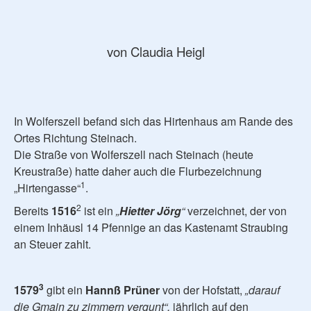
von Claudia Heigl
In Wolferszell befand sich das Hirtenhaus am Rande des
Ortes Richtung Steinach.
Die Straße von Wolferszell nach Steinach (heute
Kreustraße) hatte daher auch die Flurbezeichnung
1
„Hirtengasse“
.
2
Bereits
1516
ist ein
„
Hietter Jörg
“
verzeichnet, der von
einem Inhäusl 14 Pfennige an das Kastenamt Straubing
an Steuer zahlt.
3
1579
gibt ein
Hannß Prüner
von der Hofstatt,
„darauf
die Gmain zu zimmern vergunt“,
jährlich auf den