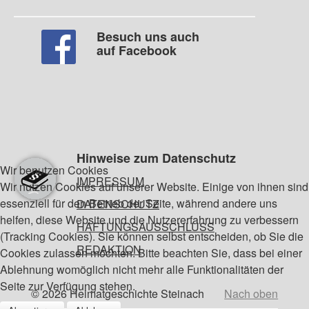
Besuch uns auch
auf Facebook
Hinweise zum Datenschutz
Wir benutzen Cookies
IMPRESSUM
Wir nutzen Cookies auf unserer Website. Einige von ihnen sind
essenziell für den Betrieb der Seite, während andere uns
DATENSCHUTZ
helfen, diese Website und die Nutzererfahrung zu verbessern
HAFTUNGSAUSSCHLUSS
(Tracking Cookies). Sie können selbst entscheiden, ob Sie die
REDAKTION
Cookies zulassen möchten. Bitte beachten Sie, dass bei einer
Ablehnung womöglich nicht mehr alle Funktionalitäten der
Seite zur Verfügung stehen.
© 2026 Heimatgeschichte Steinach
Nach oben