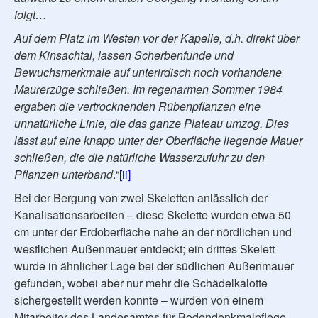
folgt…
Auf dem Platz im Westen vor der Kapelle, d.h. direkt über
dem Kinsachtal, lassen Scherbenfunde und
Bewuchsmerkmale auf unterirdisch noch vorhandene
Maurerzüge schließen. Im regenarmen Sommer 1984
ergaben die vertrocknenden Rübenpflanzen eine
unnatürliche Linie, die das ganze Plateau umzog. Dies
lässt auf eine knapp unter der Oberfläche liegende Mauer
schließen, die die natürliche Wasserzufuhr zu den
Pflanzen unterband
.“
[ii]
Bei der Bergung von zwei Skeletten anlässlich der
Kanalisationsarbeiten – diese Skelette wurden etwa 50
cm unter der Erdoberfläche nahe an der nördlichen und
westlichen Außenmauer entdeckt; ein drittes Skelett
wurde in ähnlicher Lage bei der südlichen Außenmauer
gefunden, wobei aber nur mehr die Schädelkalotte
sichergestellt werden konnte – wurden von einem
Mitarbeiter des Landesamtes für Bodendenkmalpflege