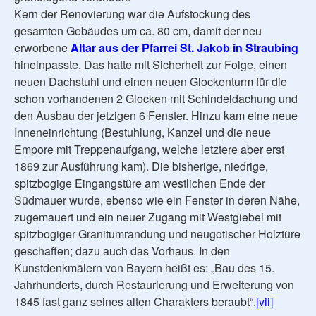
Kern der Renovierung war die Aufstockung des
gesamten Gebäudes um ca. 80 cm, damit der neu
erworbene
Altar aus der Pfarrei St. Jakob in Straubing
hineinpasste. Das hatte mit Sicherheit zur Folge, einen
neuen Dachstuhl und einen neuen Glockenturm für die
schon vorhandenen 2 Glocken mit Schindeldachung und
den Ausbau der jetzigen 6 Fenster. Hinzu kam eine neue
Inneneinrichtung (Bestuhlung, Kanzel und die neue
Empore mit Treppenaufgang, welche letztere aber erst
1869 zur Ausführung kam). Die bisherige, niedrige,
spitzbogige Eingangstüre am westlichen Ende der
Südmauer wurde, ebenso wie ein Fenster in deren Nähe,
zugemauert und ein neuer Zugang mit Westgiebel mit
spitzbogiger Granitumrandung und neugotischer Holztüre
geschaffen; dazu auch das Vorhaus. In den
Kunstdenkmälern von Bayern heißt es: „Bau des 15.
Jahrhunderts, durch Restaurierung und Erweiterung von
1845 fast ganz seines alten Charakters beraubt“.
[vii]