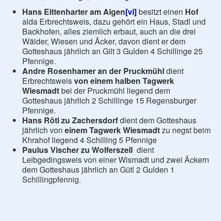
Hans Eittenharter am Aigen
[vi]
besitzt einen
Hof
alda Erbrechtsweis, dazu gehört ein Haus, Stadl und
Backhofen, alles ziemlich erbaut, auch an die drei
Wälder, Wiesen und Äcker, davon dient er dem
Gotteshaus jährlich an Gilt 3 Gulden 4 Schillinge 25
Pfennige.
Andre Rosenhamer
an der Pruckmühl
dient
Erbrechtsweis
von einem halben Tagwerk
Wiesmadt
bei der Pruckmühl liegend dem
Gotteshaus jährlich 2 Schillinge 15 Regensburger
Pfennige.
Hans Rötl zu Zachersdorf
dient dem Gotteshaus
jährlich von
einem Tagwerk Wiesmadt
zu negst beim
Khrahof liegend 4 Schilling 5 Pfennige
Paulus Vischer zu Wolferszell
dient
Leibgedingsweis von einer Wismadt und zwei Äckern
dem Gotteshaus jährlich an Gütl 2 Gulden 1
Schillingpfennig.