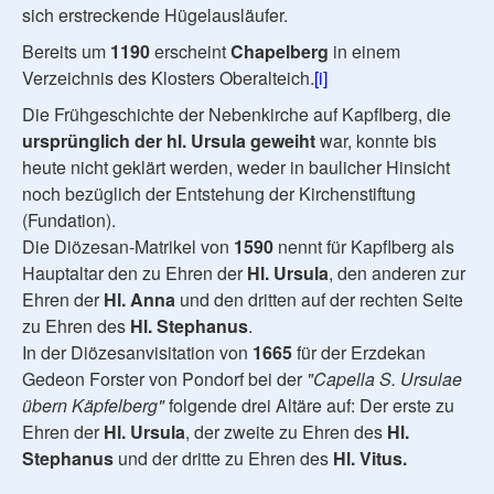
sich erstreckende Hügelausläufer.
Bereits um
1190
erscheint
Chapelberg
in einem
Verzeichnis des Klosters Oberalteich.
[i]
Die Frühgeschichte der Nebenkirche auf Kapflberg, die
ursprünglich der hl. Ursula geweiht
war, konnte bis
heute nicht geklärt werden, weder in baulicher Hinsicht
noch bezüglich der Entstehung der Kirchenstiftung
(Fundation).
Die Diözesan-Matrikel von
1590
nennt für Kapflberg als
Hauptaltar den zu Ehren der
Hl.
Ursula
, den anderen zur
Ehren der
Hl.
Anna
und den dritten auf der rechten Seite
zu Ehren des
Hl. Stephanus
.
In der Diözesanvisitation von
1665
für der Erzdekan
Gedeon Forster von Pondorf bei der
"Capella S. Ursulae
übern Käpfelberg"
folgende drei Altäre auf: Der erste zu
Ehren der
Hl. Ursula
, der zweite zu Ehren des
Hl.
Stephanus
und der dritte zu Ehren des
Hl. Vitus.