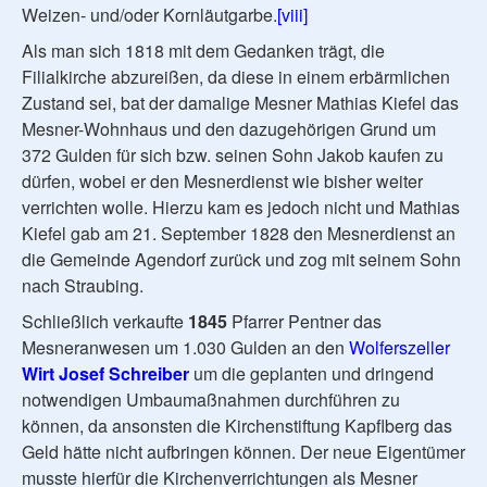
Weizen- und/oder Kornläutgarbe.
[viii]
Als man sich 1818 mit dem Gedanken trägt, die
Filialkirche abzureißen, da diese in einem erbärmlichen
Zustand sei, bat der damalige Mesner Mathias Kiefel das
Mesner-Wohnhaus und den dazugehörigen Grund um
372 Gulden für sich bzw. seinen Sohn Jakob kaufen zu
dürfen, wobei er den Mesnerdienst wie bisher weiter
verrichten wolle. Hierzu kam es jedoch nicht und Mathias
Kiefel gab am 21. September 1828 den Mesnerdienst an
die Gemeinde Agendorf zurück und zog mit seinem Sohn
nach Straubing.
Schließlich verkaufte
1845
Pfarrer Pentner das
Mesneranwesen um 1.030 Gulden an den
Wolferszeller
Wirt Josef Schreiber
um die geplanten und dringend
notwendigen Umbaumaßnahmen durchführen zu
können, da ansonsten die Kirchenstiftung Kapflberg das
Geld hätte nicht aufbringen können. Der neue Eigentümer
musste hierfür die Kirchenverrichtungen als Mesner