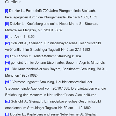
Quellen:
[i]
Dotzler L., Festschrift 700 Jahre Pfarrgemeinde Steinach,
herausgegeben durch die Pfarrgemeinde Steinach 1985, S.53
[ii]
Dotzler L., Kapfelberg und seine Nebenkirche St. Stephan,
Mitterfelser Magazin, Nr. 7/2001, S.82
[iii]
s. Anm. 1, S.55
[iv]
Schlicht J., Steinach. Ein niederbayerisches Geschichtsbild
veröffentlicht im Straubinger Tagblatt Nr. 5 am 27.1.1883
[v]
StA Landshut, Rentkastenamt Straubing B 124
[vi]
gemeint ist hier Johann Eisenharter, Bauer in Aign b. Mitterfels
[vii]
Die Kunstdenkmäler von Bayern, Bezirksamt Straubing, Bd.XII,
München 1925 (1982)
[viii]
Vermessungsamt Straubing, Liquidationsprotokoll der
Steuergemeinde Agendorf vom 20.10.1838. Die Läutgarben war die
Entlohnung des Mesners in Naturalien für das Glockenläuten.
[ix]
Schlicht J., Steinach. Ein niederbayerisches Geschichtsbild
erschienen im Straubinger Tagblatt Nr. 50 am 11.12.1882
[x]
Dotzler L., Kapfelberg und seine Nebenkirche St. Stephan,