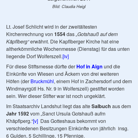
Bild: Claudia Heigl
Lt. Josef Schlicht wird in der zweitältesten
Kirchenrechnung von
1554
das
„Gotshauß auf dem
Käpflberg“
erwähnt. Die Kapflberger Kirche hat eine
altherkömmliche Wochenmesse (Dienstag) für das unten
liegende Dorf Wolferszell.
[iv]
Für diese Stiftsmesse dürfte der
Hof in Aign
und die
Einkünfte von Wiesen und Äckern von drei weiteren
Höfen (der
Bruckmühl
, einem Hof in Zachersdorf und dem
Windmayrgütl Hs. Nr. 9 in Wolferszell) gestiftet worden
sein. Wer dieser Stifter war ist noch ungeklärt.
Im Staatsarchiv Landshut liegt das alte
Salbuch
aus dem
Jahr 1592
vom „Sanct Ursula Gotshauß aufm
Khäpflperg.“
[v]
Das Gotteshaus bekommt von
verschiedenen Besitzungen Einkünfte von jährlich insg.
6 Gulden, 5 Schillinge, 15 Pfennige.