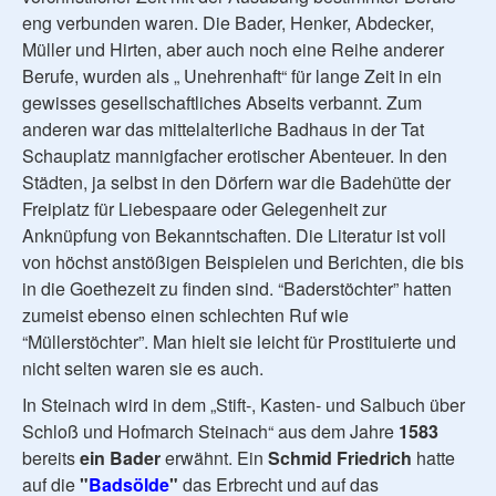
eng verbunden waren. Die Bader, Henker, Abdecker,
Müller und Hirten, aber auch noch eine Reihe anderer
Berufe, wurden als „ Unehrenhaft“ für lange Zeit in ein
gewisses gesellschaftliches Abseits verbannt. Zum
anderen war das mittelalterliche Badhaus in der Tat
Schauplatz mannigfacher erotischer Abenteuer. In den
Städten, ja selbst in den Dörfern war die Badehütte der
Freiplatz für Liebespaare oder Gelegenheit zur
Anknüpfung von Bekanntschaften. Die Literatur ist voll
von höchst anstößigen Beispielen und Berichten, die bis
in die Goethezeit zu finden sind. “Baderstöchter” hatten
zumeist ebenso einen schlechten Ruf wie
“Müllerstöchter”. Man hielt sie leicht für Prostituierte und
nicht selten waren sie es auch.
In Steinach wird in dem „Stift-, Kasten- und Salbuch über
Schloß und Hofmarch Steinach“ aus dem Jahre
1583
bereits
ein Bader
erwähnt. Ein
Schmid Friedrich
hatte
auf die
"
Badsölde
"
das Erbrecht und auf das