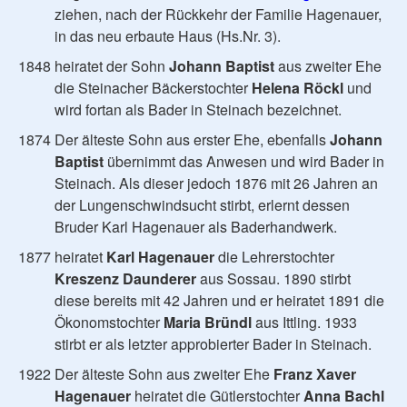
ziehen, nach der Rückkehr der Familie Hagenauer,
in das neu erbaute Haus (Hs.Nr. 3).
1848 heiratet der Sohn
Johann Baptist
aus zweiter Ehe
die Steinacher Bäckerstochter
Helena Röckl
und
wird fortan als Bader in Steinach bezeichnet.
1874 Der älteste Sohn aus erster Ehe, ebenfalls
Johann
Baptist
übernimmt das Anwesen und wird Bader in
Steinach. Als dieser jedoch 1876 mit 26 Jahren an
der Lungenschwindsucht stirbt, erlernt dessen
Bruder Karl Hagenauer als Baderhandwerk.
1877 heiratet
Karl Hagenauer
die Lehrerstochter
Kreszenz Daunderer
aus Sossau. 1890 stirbt
diese bereits mit 42 Jahren und er heiratet 1891 die
Ökonomstochter
Maria Bründl
aus Ittling. 1933
stirbt er als letzter approbierter Bader in Steinach.
1922 Der älteste Sohn aus zweiter Ehe
Franz Xaver
Hagenauer
heiratet die Gütlerstochter
Anna Bachl