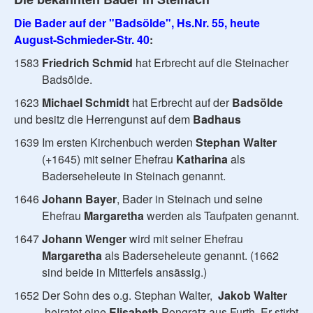
Die Bader auf der "Badsölde", Hs.Nr. 55, heute
August-Schmieder-Str. 40
:
1583
Friedrich Schmid
hat Erbrecht auf die Steinacher
Badsölde.
1623
Michael Schmidt
hat Erbrecht auf der
Badsölde
und besitz die Herrengunst auf dem
Badhaus
1639 Im ersten Kirchenbuch werden
Stephan Walter
(+1645) mit seiner Ehefrau
Katharina
als
Baderseheleute in Steinach genannt.
1646
Johann Bayer
, Bader in Steinach und seine
Ehefrau
Margaretha
werden als Taufpaten genannt.
1647
Johann Wenger
wird mit seiner Ehefrau
Margaretha
als Baderseheleute genannt. (1662
sind beide in Mitterfels ansässig.)
1652 Der Sohn des o.g. Stephan Walter,
Jakob Walter
heiratet eine
Elisabeth
Pongratz aus Furth. Er stirbt