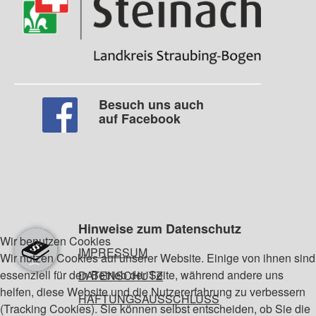
Besuch uns auch
auf Facebook
Hinweise zum Datenschutz
Wir benutzen Cookies
IMPRESSUM
Wir nutzen Cookies auf unserer Website. Einige von ihnen sind
essenziell für den Betrieb der Seite, während andere uns
DATENSCHUTZ
helfen, diese Website und die Nutzererfahrung zu verbessern
HAFTUNGSAUSSCHLUSS
(Tracking Cookies). Sie können selbst entscheiden, ob Sie die