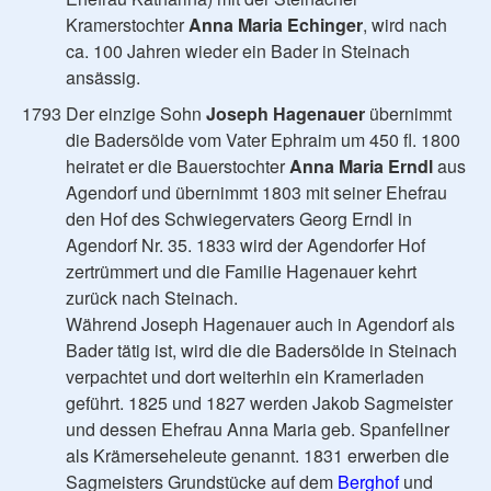
Kramerstochter
Anna Maria Echinger
, wird nach
ca. 100 Jahren wieder ein Bader in Steinach
ansässig.
1793 Der einzige Sohn
Joseph Hagenauer
übernimmt
die Badersölde vom Vater Ephraim um 450 fl. 1800
heiratet er die Bauerstochter
Anna Maria Erndl
aus
Agendorf und übernimmt 1803 mit seiner Ehefrau
den Hof des Schwiegervaters Georg Erndl in
Agendorf Nr. 35. 1833 wird der Agendorfer Hof
zertrümmert und die Familie Hagenauer kehrt
zurück nach Steinach.
Während Joseph Hagenauer auch in Agendorf als
Bader tätig ist, wird die die Badersölde in Steinach
verpachtet und dort weiterhin ein Kramerladen
geführt. 1825 und 1827 werden Jakob Sagmeister
und dessen Ehefrau Anna Maria geb. Spanfellner
als Krämerseheleute genannt. 1831 erwerben die
Sagmeisters Grundstücke auf dem
Berghof
und