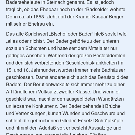
Baderseheleute in Steinach genannt. Es ist jedoch
fraglich, ob das Ehepaar noch in der "Badsölde" wohnte.
Denn ca. ab 1658 zieht dort der Kramer Kaspar Berger
mit seiner Ehefrau ein.
Das alte Sprichwort „Bischof oder Bader“ hieß soviel wie
„alles oder nichts“. Der Bader gehörte zu den unteren
sozialen Schichten und hatte seit dem Mittelalter nur
geringes Ansehen. Während der großen Pestepidemien
und den sich verbreitenden Geschlechtskrankheiten im
15. und 16. Jahrhundert wurden immer mehr Badhäuser
geschlossen. Damit änderte sich auch das Berufsbild des
Baders. Der Beruf entwickelte sich immer mehr zu einer
Art ländlichem Volksarzt zweiter Klasse. Und wenn er
geschickt war, macht er den ausgebildeten Wundärzten
unliebsame Konkurrenz. Der Bader behandelt Brüche
und Verrenkungen, kuriert Wunden und Geschwüre und
schient die gebrochenen Glieder. Er setzt Schröpfköpfe
und nimmt den Aderlaß vor, er besieht Aussätzige und
Erschlagene und versorgt die Leichen. Für ihre