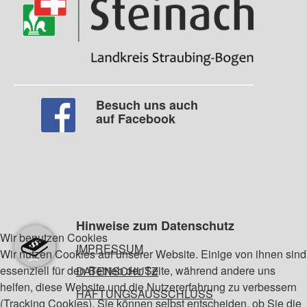
Besuch uns auch
auf Facebook
Hinweise zum Datenschutz
Wir benutzen Cookies
IMPRESSUM
Wir nutzen Cookies auf unserer Website. Einige von ihnen sind
essenziell für den Betrieb der Seite, während andere uns
DATENSCHUTZ
helfen, diese Website und die Nutzererfahrung zu verbessern
HAFTUNGSAUSSCHLUSS
(Tracking Cookies). Sie können selbst entscheiden, ob Sie die