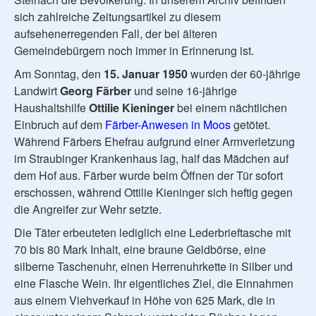
sich zahlreiche Zeitungsartikel zu diesem
aufsehenerregenden Fall, der bei älteren
Gemeindebürgern noch immer in Erinnerung ist.
Am Sonntag, den
15. Januar 1950
wurden der 60-jährige
Landwirt
Georg Färber
und seine 16-jährige
Haushaltshilfe
Ottilie Kieninger
bei einem nächtlichen
Einbruch auf dem
Färber-Anwesen in Moos
getötet.
Während Färbers Ehefrau aufgrund einer Armverletzung
im Straubinger Krankenhaus lag, half das Mädchen auf
dem Hof aus. Färber wurde beim Öffnen der Tür sofort
erschossen, während Ottilie Kieninger sich heftig gegen
die Angreifer zur Wehr setzte.
Die Täter erbeuteten lediglich eine Lederbrieftasche mit
70 bis 80 Mark Inhalt, eine braune Geldbörse, eine
silberne Taschenuhr, einen Herrenuhrkette in Silber und
eine Flasche Wein. Ihr eigentliches Ziel, die Einnahmen
aus einem Viehverkauf in Höhe von 625 Mark, die in