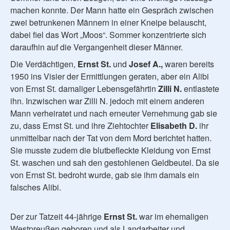
machen konnte. Der Mann hatte ein Gespräch zwischen
zwei betrunkenen Männern in einer Kneipe belauscht,
dabei fiel das Wort „Moos“. Sommer konzentrierte sich
daraufhin auf die Vergangenheit dieser Männer.
Die Verdächtigen,
Ernst St.
und
Josef A.,
waren bereits
1950 ins Visier der Ermittlungen geraten, aber ein Alibi
von Ernst St. damaliger Lebensgefährtin
Zilli N.
entlastete
ihn. Inzwischen war Zilli N. jedoch mit einem anderen
Mann verheiratet und nach erneuter Vernehmung gab sie
zu, dass Ernst St. und ihre Ziehtochter
Elisabeth D.
ihr
unmittelbar nach der Tat von dem Mord berichtet hatten.
Sie musste zudem die blutbefleckte Kleidung von Ernst
St. waschen und sah den gestohlenen Geldbeutel. Da sie
von Ernst St. bedroht wurde, gab sie ihm damals ein
falsches Alibi.
Der zur Tatzeit 44-jährige
Ernst St.
war im ehemaligen
Westpreußen geboren und als Landarbeiter und