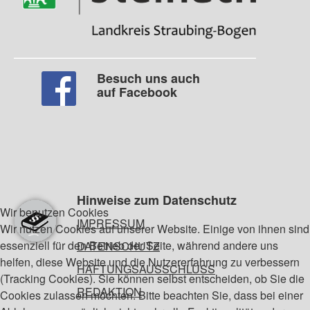
Besuch uns auch
auf Facebook
Hinweise zum Datenschutz
Wir benutzen Cookies
IMPRESSUM
Wir nutzen Cookies auf unserer Website. Einige von ihnen sind
essenziell für den Betrieb der Seite, während andere uns
DATENSCHUTZ
helfen, diese Website und die Nutzererfahrung zu verbessern
HAFTUNGSAUSSCHLUSS
(Tracking Cookies). Sie können selbst entscheiden, ob Sie die
REDAKTION
Cookies zulassen möchten. Bitte beachten Sie, dass bei einer