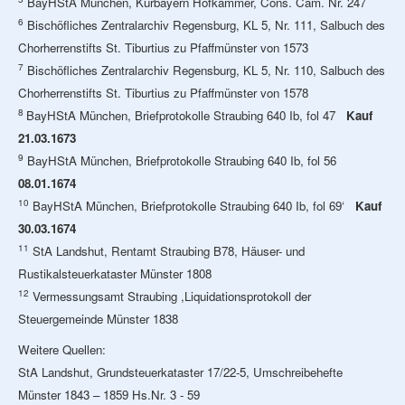
BayHStA München, Kurbayern Hofkammer, Cons. Cam. Nr. 247
6
Bischöfliches Zentralarchiv Regensburg, KL 5, Nr. 111, Salbuch des
Chorherrenstifts St. Tiburtius zu Pfaffmünster von 1573
7
Bischöfliches Zentralarchiv Regensburg, KL 5, Nr. 110, Salbuch des
Chorherrenstifts St. Tiburtius zu Pfaffmünster von 1578
8
BayHStA München, Briefprotokolle Straubing 640 Ib, fol 47
Kauf
21.03.1673
9
BayHStA München, Briefprotokolle Straubing 640 Ib, fol 56
08.01.1674
10
BayHStA München, Briefprotokolle Straubing 640 Ib, fol 69‘
Kauf
30.03.1674
11
StA Landshut, Rentamt Straubing B78, Häuser- und
Rustikalsteuerkataster Münster 1808
12
Vermessungsamt Straubing ,Liquidationsprotokoll der
Steuergemeinde Münster 1838
Weitere Quellen:
StA Landshut, Grundsteuerkataster 17/22-5, Umschreibehefte
Münster 1843 – 1859 Hs.Nr. 3 - 59