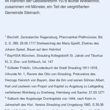
Im Rahmen der Gebietsreform 1978 wurde Wiedenhof,
zusammen mit Münster, ein Teil der vergrößerten
Gemeinde Steinach.
1
Bischöfl. Zentralarchiv Regensburg, Pfarrmatrikel Pfaffmünster, Bd.
2, S. 389, 29.06.1717 Sterbeeintrag der Maria Spießl, Ehefrau des
Johann Spiesl, Bauer auf dem Helmhof
2
BayHStA München, Straubing Kollegiatstift St. Jakob und Tiburtius
KL 3, Zins- und Stiftbuch, fol. 147
3
Solleder Fridolin, Urkundenbuch der Stadt Straubing 1911-1918,
Urkunde Nr. 1, Revers des Otto von Straubing, Prokurators des
Herzogs Heinrich von Bayern, über die ihm und seinen Söhnen Albert,
Karl und Leutwein von Propst und Kapitel zu Augsburg zu Leibgeding
verliehenen Weinberg zu Sneitweg, Helmberg und Sacker. 21.03.1271
4
Salbuch des Augsburger Domkapitels von 1444, nach Keim in
Jahresheft des Hist. Vereins Straubing und Umgebung 1965, S.35-38
5