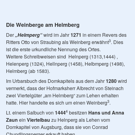
Die Weinberge am Helmberg
Der
„Helmperg“
wird im Jahr
1271
in einem Revers des
3
Ritters Otto von Straubing als Weinberg erwähnt
. Dies
ist die erste urkundliche Nennung des Ortes.
Weitere Schreibweisen sind Helnperg (1313,1444) ,
Helenperg (1324), Hellnperg (1458), Helbmperg (1498),
Helmberg (ab 1583).
Im Urbarsbuch des Domkapitels aus dem Jahr
1280
wird
vermerkt, dass der Hofmarksherr Albrecht von Steinach
zwei Viertelgüter „am Helmberg“ zum Lehen erhalten
3
hatte. Hier handelte es sich um einen Weinberg
.
4
Lt. einem Salbuch von
1444
besitzen
Hans und Anna
Zaun
ein
Viertelbau
zu Helnperg als Lehen vom
Domkapitel von Augsburg, dass sie von Conrad
Chundlingsperger erkauft haben.