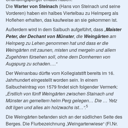
Die
Warter von Steinach
(Hans von Steinach und seine
Vorderen) haben ein halbes Viertelbau zu Helmperg als
Hoflehen erhalten, das kaufweise an sie gekommen ist.
Außerdem wird in dem Salbuch aufgeführt, dass
„
Maister
Peter, der Dechant von Münster
, die
Weingärten
am
Helnperg zu Lehen genommen hat und dass er die
Weingärten mit zaunen, misten und mergeln und allem
Zugehören fürsehen soll, ohne dem Domherren von
Augspurg zu schaden….“
Der Weinanbau dürfte vom Kollegiatstift bereits im 16.
Jahrhundert eingestellt worden sein. In einem
Salbucheintrag von 1579 findet sich folgender Vermerk:
„Erstlich von fünff Weingärten zwischen Stainach und
Münster an gemeltem helm Perg gelegen… Die … Yetz
5
ödt ligen und alles ain holzwachs ist…“.
Die Weingärten befanden sich an der südlichen Seite des
Berges. Die Flurbezeichnung „Weingartenwiese“ (Fl.Nr.