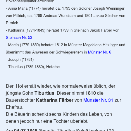
Erwachsenenalter erreichen:
- Anna Maria (*1774) heiratet ca. 1795 den Söldner Joseph Wenninger
von Pittrich, ca. 1799 Andreas Wundsam und 1801 Jakob Söldner von
PIttrich
- Katharina (1774-1849) heiratet 1799 in Steinach Jakob Färber von
Steinach Nr. 53
- Martin (1779-1850) heiratet 1812 in Münster Magdalena Hitzinger und
übernimmt das Anwesen der Schwiegereltern in
Münster Nr. 6
- Joseph (*1781)
- Tiburtius (1785-1860), Hoferbe
Den Hof erhält wieder, wie normalerweise üblich, der
jüngste Sohn
Tiburtius
. Dieser nimmt
1810
die
Bauerstochter
Katharina Färber
von
Münster Nr. 31
zur
Ehefrau.
Die Bäuerin schenkt sechs Kindern das Leben, von
denen jedoch nur eine Tochter überlebt.
Am
04.07.1846
übergibt Tiburtius Spießl seinen 123