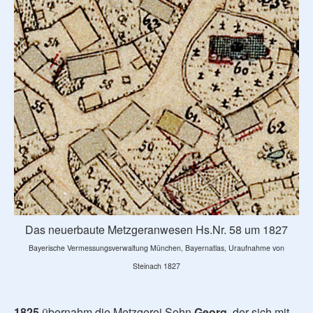
Das neuerbaute Metzgeranwesen Hs.Nr. 58 um 1827
Bayerische Vermessungsverwaltung München, Bayernatlas, Uraufnahme von
Steinach 1827
1825
übernahm die Metzgerei Sohn
Georg
, der sich mit