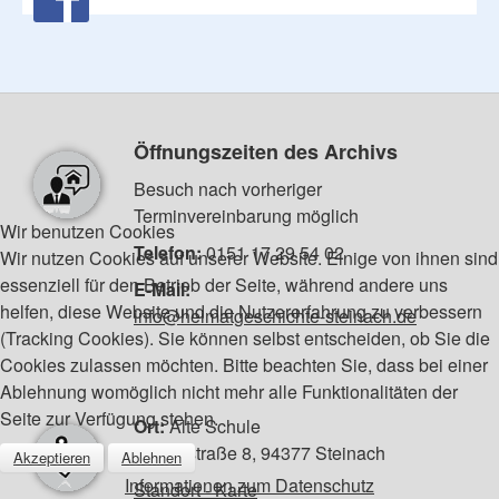
Öffnungszeiten des Archivs
Besuch nach vorheriger
Terminvereinbarung möglich
Wir benutzen Cookies
Telefon:
0151 17 29 54 02
Wir nutzen Cookies auf unserer Website. Einige von ihnen sind
essenziell für den Betrieb der Seite, während andere uns
E-Mail:
helfen, diese Website und die Nutzererfahrung zu verbessern
info@heimatgeschichte-steinach.de
(Tracking Cookies). Sie können selbst entscheiden, ob Sie die
Cookies zulassen möchten. Bitte beachten Sie, dass bei einer
Ablehnung womöglich nicht mehr alle Funktionalitäten der
Seite zur Verfügung stehen.
Ort:
Alte Schule
Hafnerstraße 8, 94377 Steinach
Akzeptieren
Ablehnen
Informationen zum Datenschutz
Standort - Karte