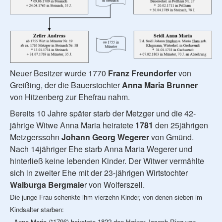
Neuer Besitzer wurde 1770
Franz Freundorfer
von
Greißing, der die Bauerstochter
Anna Maria Brunner
von Hitzenberg zur Ehefrau nahm.
Bereits 10 Jahre später starb der Metzger und die 42-
jährige Witwe Anna Maria heiratete
1781
den 25jährigen
Metzgerssohn
Johann Georg Wegerer
von Gmünd.
Nach 14jähriger Ehe starb Anna Maria Wegerer und
hinterließ keine lebenden Kinder. Der Witwer vermählte
sich in zweiter Ehe mit der 23-jährigen Wirtstochter
Walburga Bergmaie
r von Wolferszell.
Die junge Frau schenkte ihm vierzehn Kinder, von denen sieben im
Kindsalter starben:
- Anna Maria (*1796) heiratete 1822 den Hafner Joseph Ring von