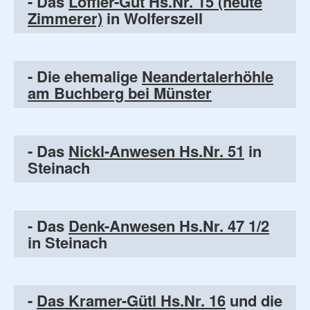
- Das
Löffler-Gut Hs.Nr. 15 (heute
Zimmerer)
in Wolferszell
- Die ehemalige
Neandertalerhöhle
am Buchberg bei Münster
- Das
Nickl-Anwesen Hs.Nr. 51
in
Steinach
- Das
Denk-Anwesen Hs.Nr. 47 1/2
in Steinach
-
Das Kramer-Gütl Hs.Nr. 16
und die