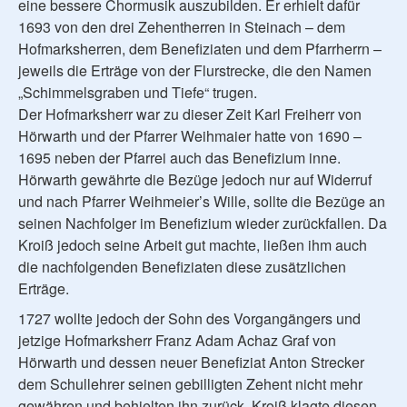
eine bessere Chormusik auszubilden. Er erhielt dafür
1693 von den drei Zehentherren in Steinach – dem
Hofmarksherren, dem Benefiziaten und dem Pfarrherrn –
jeweils die Erträge von der Flurstrecke, die den Namen
„Schimmelsgraben und Tiefe“ trugen.
Der Hofmarksherr war zu dieser Zeit Karl Freiherr von
Hörwarth und der Pfarrer Weihmaier hatte von 1690 –
1695 neben der Pfarrei auch das Benefizium inne.
Hörwarth gewährte die Bezüge jedoch nur auf Widerruf
und nach Pfarrer Weihmeier’s Wille, sollte die Bezüge an
seinen Nachfolger im Benefizium wieder zurückfallen. Da
Kroiß jedoch seine Arbeit gut machte, ließen ihm auch
die nachfolgenden Benefiziaten diese zusätzlichen
Erträge.
1727 wollte jedoch der Sohn des Vorgangängers und
jetzige Hofmarksherr Franz Adam Achaz Graf von
Hörwarth und dessen neuer Benefiziat Anton Strecker
dem Schullehrer seinen gebilligten Zehent nicht mehr
gewähren und behielten ihn zurück. Kroiß klagte diesen