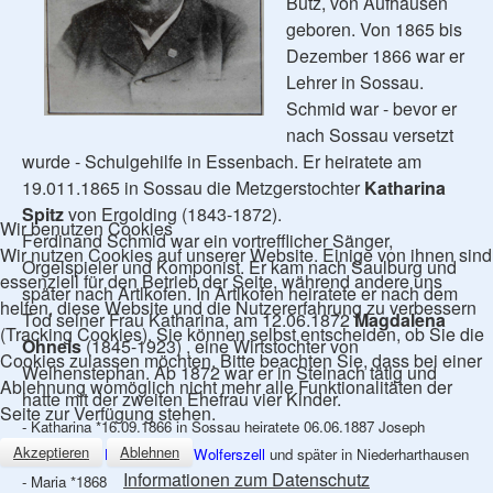
Butz, von Aufhausen
geboren. Von 1865 bis
Dezember 1866 war er
Lehrer in Sossau.
Schmid war - bevor er
nach Sossau versetzt
wurde - Schulgehilfe in Essenbach. Er heiratete am
19.011.1865 in Sossau die Metzgerstochter
Katharina
Spitz
von Ergolding (1843-1872).
Wir benutzen Cookies
Ferdinand Schmid war ein vortrefflicher Sänger,
Wir nutzen Cookies auf unserer Website. Einige von ihnen sind
Orgelspieler und Komponist. Er kam nach Saulburg und
essenziell für den Betrieb der Seite, während andere uns
später nach Artlkofen. In Artlkofen heiratete er nach dem
helfen, diese Website und die Nutzererfahrung zu verbessern
Tod seiner Frau Katharina, am 12.06.1872
Magdalena
(Tracking Cookies). Sie können selbst entscheiden, ob Sie die
Ohneis
(1845-1923) , eine Wirtstochter von
Cookies zulassen möchten. Bitte beachten Sie, dass bei einer
Weihenstephan. Ab 1872 war er in Steinach tätig und
Ablehnung womöglich nicht mehr alle Funktionalitäten der
hatte mit der zweiten Ehefrau vier Kinder.
Seite zur Verfügung stehen.
- Katharina *16.09.1866 in Sossau heiratete 06.06.1887 Joseph
Akzeptieren
Ablehnen
Herrnberger,
Hufschmid in Wolferszell
und später in Niederharthausen
Informationen zum Datenschutz
- Maria *1868