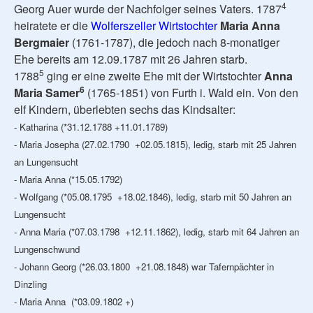
4
Georg Auer wurde der Nachfolger seines Vaters. 1787
heiratete er die
Wolferszeller Wirtstochter
Maria Anna
Bergmaier
(1761-1787), die jedoch nach 8-monatiger
Ehe bereits am 12.09.1787 mit 26 Jahren starb.
5
1788
ging er eine zweite Ehe mit der Wirtstochter
Anna
6
Maria Samer
(1765-1851) von Furth i. Wald ein. Von den
elf Kindern, überlebten sechs das Kindsalter:
- Katharina (*31.12.1788 +11.01.1789)
- Maria Josepha (27.02.1790 +02.05.1815), ledig, starb mit 25 Jahren
an Lungensucht
- Maria Anna (*15.05.1792)
- Wolfgang (*05.08.1795 +18.02.1846), ledig, starb mit 50 Jahren an
Lungensucht
- Anna Maria (*07.03.1798 +12.11.1862), ledig, starb mit 64 Jahren an
Lungenschwund
- Johann Georg (*26.03.1800 +21.08.1848) war Tafernpächter in
Dinzling
- Maria Anna (*03.09.1802 +)