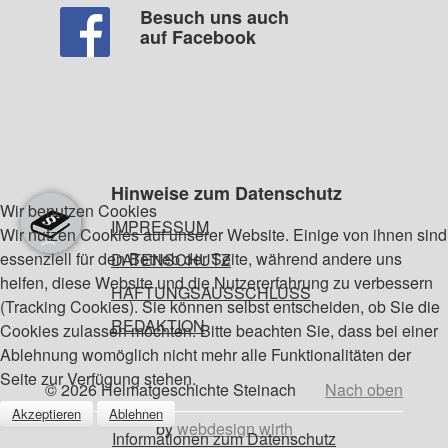
Besuch uns auch
auf Facebook
Hinweise zum Datenschutz
Wir benutzen Cookies
IMPRESSUM
Wir nutzen Cookies auf unserer Website. Einige von ihnen sind
essenziell für den Betrieb der Seite, während andere uns
DATENSCHUTZ
helfen, diese Website und die Nutzererfahrung zu verbessern
HAFTUNGSAUSSCHLUSS
(Tracking Cookies). Sie können selbst entscheiden, ob Sie die
REDAKTION
Cookies zulassen möchten. Bitte beachten Sie, dass bei einer
Ablehnung womöglich nicht mehr alle Funktionalitäten der
Seite zur Verfügung stehen.
© 2026 Heimatgeschichte Steinach
Nach oben
Akzeptieren
Ablehnen
by
webdesign wirth
Informationen zum Datenschutz