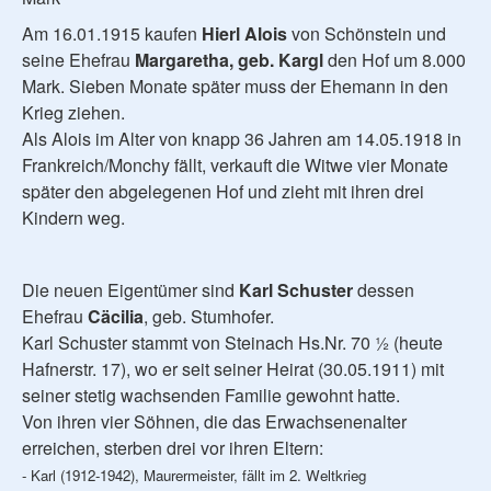
Am 16.01.1915 kaufen
Hierl Alois
von Schönstein und
seine Ehefrau
Margaretha, geb. Kargl
den Hof um 8.000
Mark. Sieben Monate später muss der Ehemann in den
Krieg ziehen.
Als Alois im Alter von knapp 36 Jahren am 14.05.1918 in
Frankreich/Monchy fällt, verkauft die Witwe vier Monate
später den abgelegenen Hof und zieht mit ihren drei
Kindern weg.
Die neuen Eigentümer sind
Karl Schuster
dessen
Ehefrau
Cäcilia
, geb. Stumhofer.
Karl Schuster stammt von Steinach Hs.Nr. 70 ½ (heute
Hafnerstr. 17), wo er seit seiner Heirat (30.05.1911) mit
seiner stetig wachsenden Familie gewohnt hatte.
Von ihren vier Söhnen, die das Erwachsenenalter
erreichen, sterben drei vor ihren Eltern:
- Karl (1912-1942), Maurermeister, fällt im 2. Weltkrieg