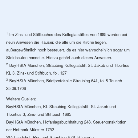
1
Im Zins- und Stiftbuches des Kollegiatstiftes von 1685 werden bei
neun Anwesen die Häuser, die alle um die Kirche liegen,
außergewöhnlich hoch besteuert, da es hier wahrscheinlich sogar um
Steinbauten handelte. Hierzu gehört auch dieses Anwesen.
2
BayHStA München, Straubing Kollegiatstift St. Jakob und Tiburtius
KL 3, Zins- und Stiftbuch, fol. 127‘
3
BayHStA München, Briefprotokolle Straubing 641, fol 8 Tausch
25.06.1706
Weitere Quellen:
BayHStA München, KL Straubing Kollegiatstift St. Jakob und
Tiburtius 3, Zins- und Stiftbuch 1685
BayHStA München, Hofanlagsbuchhaltung 248, Steuerkonskription
der Hofmark Münster 1752
StA Landshut, Rentamt Straubing B78, Häuser u