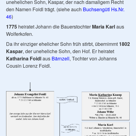
unehelichen Sohn, Kaspar, der nach damaligem Recht
den Namen Foidl trägt. (siehe auch
Buchsengütl Hs.Nr.
46
)
1775
heiratet Johann die Bauerstochter
Maria Karl
aus
Wolferkofen.
Da ihr einziger ehelicher Sohn früh stirbt, übernimmt
1802
Kaspar
, der uneheliche Sohn, den Hof. Er heiratet
Katharina Foidl
aus
Bärnzell
, Tochter von Johanns
Cousin Lorenz Foidl.