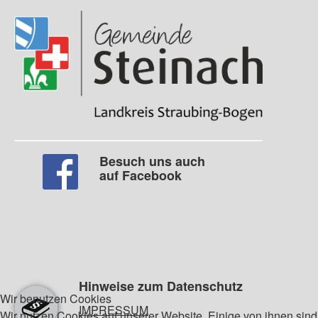
Besuch uns auch
auf Facebook
Hinweise zum Datenschutz
Wir benutzen Cookies
IMPRESSUM
Wir nutzen Cookies auf unserer Website. Einige von ihnen sind