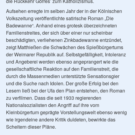
die Rückkehr Görres’ zum Katholizismus.
Aufsehen erregte im selben Jahr der in der Kölnischen
Volkszeitung veröffentlichte satirische Roman „Die
Badewanne“. Anhand eines grotesk überzeichneten
Familienstreites, der sich über einer nur scheinbar
beschädigten, verliehenen Zinkbadewanne entzündet,
zeigt Matthießen die Schwächen des Spießbürgertums
der Weimarer Republik auf. Selbstgefälligkeit, Intoleranz
und Angeberei werden ebenso angeprangert wie die
gesellschaftliche Reaktion auf den Familienstreit, die
durch die Massenmedien unterstützte Sensationsgier
und die Suche nach Idolen. Der große Erfolg bei den
Lesern ließ bei der Ufa den Plan entstehen, den Roman
zu verfilmen. Dass die seit 1933 regierenden
Nationalsozialisten den Angriff auf ihre vom
Kleinbürgertum geprägte Vorstellungswelt ebenso wenig
wie irgendeine andere Kritik duldeten, bewirkte das
Scheitern dieser Pläne.