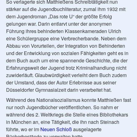
So verlagerte sich Matthießens Schreibtätigkeit nun
stärker auf die Jugendbuchliteratur, zumal ihm 1932 mit
dem Jugendroman „Das rote U“ der größte Erfolg
gelungen war. Darin entlarvt unter der anonymen
Führung ihres behinderten Klassenkameraden Ulrich
eine Schülergruppe eine Verbrecherbande. Neben dem
Abbau von Vorurteilen, der Integration von Behinderten
und der Entwicklung von sozialen Fähigkeiten geht es in
dem Buch auch um eine spannende Geschichte, die der
Erfahrungswelt der Jugend trotz Kriminalhandlung nicht
zuwiderläuft. Glaubwürdigkeit verleiht dem Buch zudem
der Umstand, dass der Autor Erlebnisse aus seiner
Düsseldorfer Gymnasialzeit darin verarbeitet hat.
Während des Nationalsozialismus konnte Matthießen fast
nur noch Jugendbücher veröffentlichen. So nahm er
während des 2. Weltkriegs die Stelle eines Bibliothekars
in München an, eine Tätigkeit, die ihn nach Steinach
führte, wo er im
Neuen Schloß
ausgelagerte
Bücherbestände zu verwalten hatte.