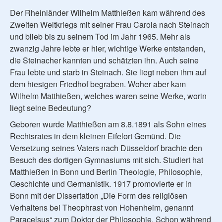
Der Rheinländer Wilhelm Matthießen kam während des
Zweiten Weltkriegs mit seiner Frau Carola nach Steinach
und blieb bis zu seinem Tod im Jahr 1965. Mehr als
zwanzig Jahre lebte er hier, wichtige Werke entstanden,
die Steinacher kannten und schätzten ihn. Auch seine
Frau lebte und starb in Steinach. Sie liegt neben ihm auf
dem hiesigen Friedhof begraben. Woher aber kam
Wilhelm Matthießen, welches waren seine Werke, worin
liegt seine Bedeutung?
Geboren wurde Matthießen am 8.8.1891 als Sohn eines
Rechtsrates in dem kleinen Eifelort Gemünd. Die
Versetzung seines Vaters nach Düsseldorf brachte den
Besuch des dortigen Gymnasiums mit sich. Studiert hat
Matthießen in Bonn und Berlin Theologie, Philosophie,
Geschichte und Germanistik. 1917 promovierte er in
Bonn mit der Dissertation „Die Form des religiösen
Verhaltens bei Theophrast von Hohenheim, genannt
Paracelsus“ zum Doktor der Philosophie. Schon während