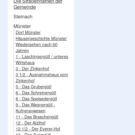
Die Straßennamen der
Gemeinde
Steinach
Münster
Dorf Münster
Häusergeschichte Münster
Wiedersehen nach 60
Jahren
1 - Laschingergütl / unteres
Wirtshaus
3 - Der Zinkenhof
3 1/2 - Ausnahmshaus vom
Zinkenhof
5 - Das Grubergütl
6 - Das Schreinergütl
8 - Das Speisedergütl
9 - Das Wagnergütl -
Kufneranwesen
11 - Das Braschengütl
12 - Der Atzlhof
12 1/2 - Der Eyerer-Hof
13 - Das Geiergütl