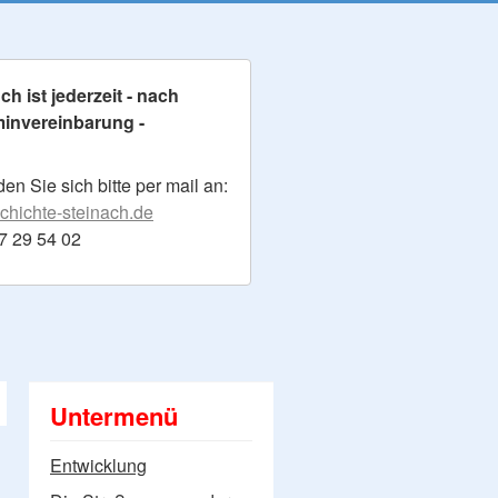
h ist jederzeit - nach
minvereinbarung -
n Sie sich bitte per mail an:
hichte-steinach.de
17 29 54 02
Untermenü
Entwicklung