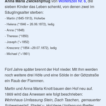
Anna Maria Zwickenpflug
von
Wolferszell Nr. 6
, die
sieben Kinder das Leben schenkt, von denen zwei im
Säuglingsalter sterben:
- Martin (1845-1913), Hoferbe
- Helena (*1846 + 26.06.1872), ledig
- Anna (*1848)
- Therese (*1850)
- Joseph (*+1852)
- Kreszenz (*1854 +29.07.1872), ledig
- Michael (*+1861)
Fünf Jahre später brennt der Hof nieder. Mit ihm werden
noch weitere drei Höfe und eine Sölde in der Götzstraße
ein Raub der Flammen.
Martin und Anna Maria Knott bauen den Hof neu auf.
1869 wird das Anwesen wie folgt beschrieben:
Wohnhaus Umfassung Stein, Dach Taschen, gemauerter
Schweinestall, Stadel u. Holzlege Umfassung Bretter,