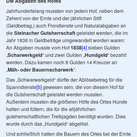
Die Abgaben des Hofes
Jahrhundertelang mussten von jedem Hof, neben dem
Zehent von der Ernte und der jährlichen Stift
(Geldbetrag,) auch Frondienste und Naturalabgaben an
die
Steinacher
Gutsherrschaft
geleistet werden, die im
Jahr 1838 in Geldbeträge umgewandelt worden waren:
An Abgaben musste vom Hof
1838
[4]
sieben Gulden
„
Scharwerkgeld
“ und zwei Gulden „
Hundgeld
“ bezahlt
werden. Dazu kamen noch 8 Gulden 14 Kreuzer an
„
Mäh- oder Bauernscharwerk
“.
Das „Schwarwerkgeld“ dürfte der Ablösebetrag für die
Spanndienste
[5]
gewesen sein, die von diesem Hof für
die Gutsherrschaft geleistet werden mussten.
Außerdem mussten die größeren Höfe des Ortes Hunde
halten und füttern, die für die alljährlichen
gutsherrschaftlichen Treibjagden benötigt wurden. Dies
wurde durch das „Hundgeld“ abgelöst.
Und schließlich hatten die Bauern des Ortes bei der Ernte