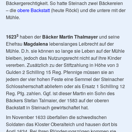
Bäckergerechtigkeit. So hatte Steinach zwei Bäckereien
– die
obere Backstatt
(heute Röckl) und die untere mit der
Mühle.
3
1623
haben der
Bäcker Martin Thalmayer
und seine
Ehefrau
Magdalena
lebenslanges Leibrecht auf der
Mühle. D.h. sie können so lange sie Leben auf der Mühle
bleiben, jedoch das Nutzungsrecht nicht auf ihre Kinder
vererben. Zusätzlich zu der Stiftzahlung in Höhe von 3
Gulden 2 Schilling 15 Reg. Pfennige müssen sie an
jedem der vier hohen Feste eine Semmel der Steinacher
Schlossherrschaft abliefern oder als Ersatz 1 Schilling 12
Reg. Pfg. zahlen. Ggf. ist dieser Martin ein Sohn des
Bäckers Stefan Talmaier, der 1583 auf der oberen
Backstatt in Steinach gewirtschaftet hat.
Im November 1633 überfallen die schwedischen
Soldaten das Kloster Oberalteich und hausen dort bis
April 1634. Bei ihren Plünderungszügen kommen sie