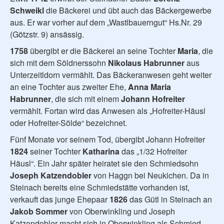
Schweikl
die Bäckerei und übt auch das Bäckergewerbe
aus. Er war vorher auf dem „Wastlbauerngut“ Hs.Nr. 29
(Götzstr. 9) ansässig.
1758
übergibt er die Bäckerei an seine Tochter
Maria
, die
sich mit dem Söldnerssohn
Nikolaus Habrunner
aus
Unterzeitldorn vermählt. Das Bäckeranwesen geht weiter
an eine Tochter aus zweiter Ehe,
Anna Maria
Habrunner
, die sich mit einem
Johann Hofreiter
vermählt. Fortan wird das Anwesen als „Hofreiter-Häusl
oder Hofreiter-Sölde“ bezeichnet.
Fünf Monate vor seinem Tod, übergibt Johann Hofreiter
1824
seiner Tochter
Katharina
das „1/32 Hofreiter
Häusl“. Ein Jahr später heiratet sie den Schmiedsohn
Joseph Katzendobler
von Haggn bei Neukichen. Da in
Steinach bereits eine Schmiedstätte vorhanden ist,
verkauft das junge Ehepaar
1826
das Gütl in Steinach an
Jakob Sommer
von Oberwinkling und Joseph
Katzendobler macht sich in Oberwinkling als Schmied