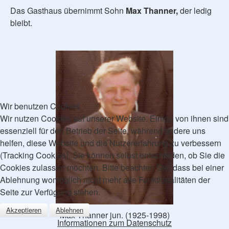
Das Gasthaus übernimmt Sohn
Max Thanner,
der ledig
bleibt.
Wir benutzen Cookies
Wir nutzen Cookies auf unserer Website. Einige von ihnen sind
essenziell für den Betrieb der Seite, während andere uns
helfen, diese Website und die Nutzererfahrung zu verbessern
(Tracking Cookies). Sie können selbst entscheiden, ob Sie die
Cookies zulassen möchten. Bitte beachten Sie, dass bei einer
Ablehnung womöglich nicht mehr alle Funktionalitäten der
Seite zur Verfügung stehen.
Akzeptieren
Ablehnen
Max Thanner jun. (1925-1998)
Informationen zum Datenschutz