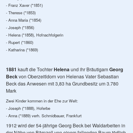
- Franz Xaver (*1851)
- Therese (*1853)
- Anna Maria (*1854)
- Joseph (*1856)
- Helena (*1858), Hofnachfolgerin
- Rupert (*1860)
- Katharina (*1869)
1881
kauft die Tochter
Helena
und ihr Bräutigam
Georg
Beck
von Oberzeitldorn von Helenas Vater Sebastian
Beck das Anwesen mit 3,83 ha Grundbesitz um 3.780
Mark
Zwei Kinder kommen in der Ehe zur Welt:
- Joseph (*1888), Hoferbe
- Anna (*1889) verh. Schmidbauer, Frankfurt
1912 wird der 54-jährige Georg Beck bei Waldarbeiten in
der Nähe von Bärnzell von einem fallenden Baum tödlich