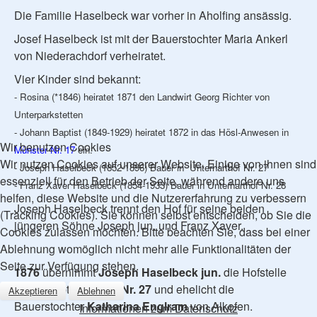
Die Familie Haselbeck war vorher in Aholfing ansässig.
Josef Haselbeck ist mit der Bauerstochter Maria Ankerl
von Niederachdorf verheiratet.
Vier Kinder sind bekannt:
- Rosina (*1846) heiratet 1871 den Landwirt Georg Richter von
Unterparkstetten
- Johann Baptist (1849-1929) heiratet 1872 in das Hösl-Anwesen in
Wir benutzen Cookies
Münster Nr. 17
ein.
Wir nutzen Cookies auf unserer Website. Einige von ihnen sind
- Joseph Haselbeck (1852-1896) Bauer in Unterharthof Nr. 27
essenziell für den Betrieb der Seite, während andere uns
- Franz Xaver Haselbeck (1854-1933) Bauer in Unterharthof Nr. 28
helfen, diese Website und die Nutzererfahrung zu verbessern
Joseph Haselbeck trennt den Hof für seine beiden
(Tracking Cookies). Sie können selbst entscheiden, ob Sie die
jüngeren Söhne Joseph jun. und Franz Xaver.
Cookies zulassen möchten. Bitte beachten Sie, dass bei einer
Ablehnung womöglich nicht mehr alle Funktionalitäten der
Seite zur Verfügung stehen.
1876
übernimmt
Joseph Haselbeck jun.
die Hofstelle
des „Haupthofes“
Hs.Nr. 27
und ehelicht die
Akzeptieren
Ablehnen
Bauerstochter
Katharina Englram
von Alkofen.
Informationen zum Datenschutz