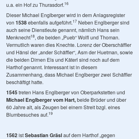
16
u.a. ein Hof zu Thurasdorf.
Dieser Michael Englberger wird in dem Anlagsregister
17
von
1538
ebenfalls aufgeführt.
Neben Englberger sind
auch seine Dienstleute genannt, nämlich Hans sein
18
Menknecht
, die beiden „Pueb“ Wolfl und Thoman.
Vermutlich waren dies Knechte. Lorenz der Oberschäffler
und Hänsl der „ander Schäffler“, Asm der Huetman, sowie
die beiden Dirnen Els und Käterl sind noch auf dem
Harthof genannt. Interessant ist in diesem
Zusammenhang, dass Michael Englberger zwei Schäffler
beschäftigt hatte.
1545
treten Hans Englberger von Oberparkstetten und
Michael Englberger vom Hart,
beide Brüder und über
60 Jahre alt, als Zeugen bei einem Streit bzgl. eines
19
Blumbesuches auf.
1562
ist
Sebastian Gräsl
auf dem Harthof „gegen