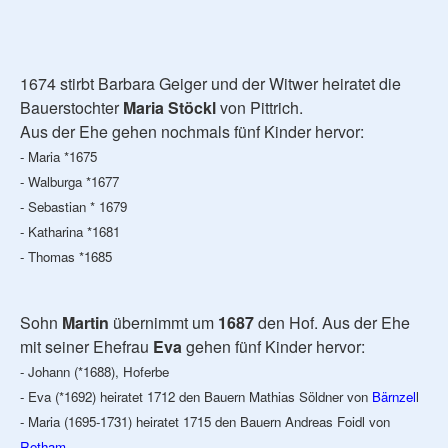
1674 stirbt Barbara Geiger und der Witwer heiratet die
Bauerstochter
Maria Stöckl
von Pittrich.
Aus der Ehe gehen nochmals fünf Kinder hervor:
- Maria *1675
- Walburga *1677
- Sebastian * 1679
- Katharina *1681
- Thomas *1685
Sohn
Martin
übernimmt um
1687
den Hof. Aus der Ehe
mit seiner Ehefrau
Eva
gehen fünf Kinder hervor:
- Johann (*1688), Hoferbe
- Eva (*1692) heiratet 1712 den Bauern Mathias Söldner von
Bärnzel
l
- Maria (1695-1731) heiratet 1715 den Bauern Andreas Foidl von
Rotham