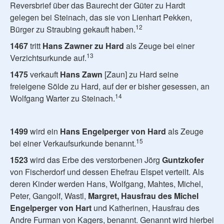
Reversbrief über das Baurecht der Güter zu Hardt
gelegen bei Steinach, das sie von Lienhart Pekken,
12
Bürger zu Straubing gekauft haben.
1467
tritt
Hans Zawner zu Hard
als Zeuge bei einer
13
Verzichtsurkunde auf.
1475
verkauft
Hans Zawn
[Zaun] zu Hard seine
freieigene Sölde zu Hard, auf der er bisher gesessen, an
14
Wolfgang Warter zu Steinach.
1499
wird ein
Hans Engelperger von Hard
als Zeuge
15
bei einer Verkaufsurkunde benannt.
1523
wird das Erbe des verstorbenen Jörg
Guntzkofer
von Fischerdorf und dessen Ehefrau Elspet verteilt. Als
deren Kinder werden Hans, Wolfgang, Mahtes, Michel,
Peter, Gangolf, Wastl,
Margret, Hausfrau des Michel
Engelperger von Hart
und Katherinen, Hausfrau des
Andre Furman von Kagers, benannt. Genannt wird hierbei