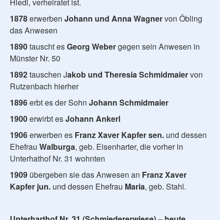
Hiedl, verheiratet ist.
1878
erwerben
Johann und Anna Wagner
von Öbling
das Anwesen
1890
tauscht es
Georg Weber
gegen sein Anwesen in
Münster Nr. 50
1892
tauschen J
akob und Theresia Schmidmaier
von
Rutzenbach hierher
1896
erbt es der Sohn
Johann Schmidmaier
1900
erwirbt es
Johann Ankerl
1906
erwerben es
Franz Xaver Kapfer sen.
und dessen
Ehefrau
Walburga
, geb. Eisenharter, die vorher in
Unterhathof Nr. 31 wohnten
1909
übergeben sie das Anwesen an
Franz Xaver
Kapfer jun.
und dessen Ehefrau
Maria
, geb. Stahl.
Unterharthof Nr. 31 (Schmiedererwiese) – heute