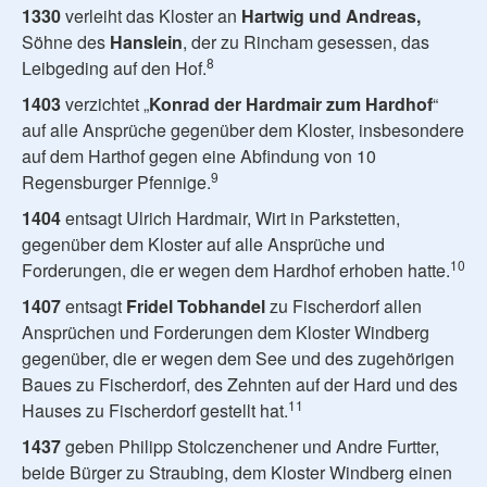
1330
verleiht das Kloster an
Hartwig und Andreas,
Söhne des
Hanslein
, der zu Rincham gesessen, das
8
Leibgeding auf den Hof.
1403
verzichtet „
Konrad der Hardmair zum Hardhof
“
auf alle Ansprüche gegenüber dem Kloster, insbesondere
auf dem Harthof gegen eine Abfindung von 10
9
Regensburger Pfennige.
1404
entsagt Ulrich Hardmair, Wirt in Parkstetten,
gegenüber dem Kloster auf alle Ansprüche und
10
Forderungen, die er wegen dem Hardhof erhoben hatte.
1407
entsagt
Fridel Tobhandel
zu Fischerdorf allen
Ansprüchen und Forderungen dem Kloster Windberg
gegenüber, die er wegen dem See und des zugehörigen
Baues zu Fischerdorf, des Zehnten auf der Hard und des
11
Hauses zu Fischerdorf gestellt hat.
1437
geben Philipp Stolczenchener und Andre Furtter,
beide Bürger zu Straubing, dem Kloster Windberg einen