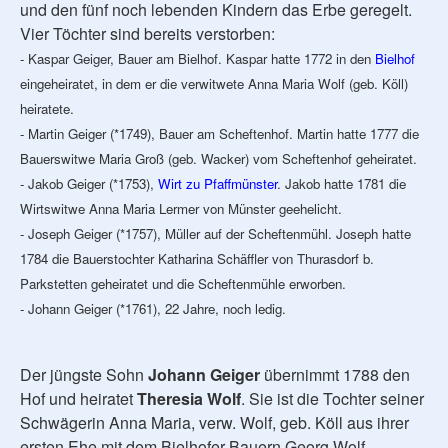
und den fünf noch lebenden Kindern das Erbe geregelt.
Vier Töchter sind bereits verstorben:
- Kaspar Geiger, Bauer am Bielhof. Kaspar hatte 1772 in den
Bielhof
eingeheiratet, in dem er die verwitwete Anna Maria Wolf (geb. Köll)
heiratete.
- Martin Geiger (*1749), Bauer am Scheftenhof. Martin hatte 1777 die
Bauerswitwe Maria Groß (geb. Wacker) vom Scheftenhof geheiratet.
- Jakob Geiger (*1753),
Wirt zu Pfaffmünster
. Jakob hatte 1781 die
Wirtswitwe Anna Maria Lermer von Münster geehelicht.
- Joseph Geiger (*1757), Müller auf der Scheftenmühl. Joseph hatte
1784 die Bauerstochter Katharina Schäffler von Thurasdorf b.
Parkstetten geheiratet und die Scheftenmühle erworben.
- Johann Geiger (*1761), 22 Jahre, noch ledig.
Der jüngste Sohn
Johann Geiger
übernimmt 1788 den
Hof und heiratet
Theresia Wolf
. Sie ist die Tochter seiner
Schwägerin Anna Maria, verw. Wolf, geb. Köll aus ihrer
ersten Ehe mit dem Bielhofer Bauern Georg Wolf.