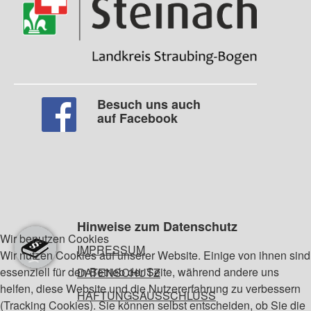
Besuch uns auch
auf Facebook
Hinweise zum Datenschutz
Wir benutzen Cookies
IMPRESSUM
Wir nutzen Cookies auf unserer Website. Einige von ihnen sind
essenziell für den Betrieb der Seite, während andere uns
DATENSCHUTZ
helfen, diese Website und die Nutzererfahrung zu verbessern
HAFTUNGSAUSSCHLUSS
(Tracking Cookies). Sie können selbst entscheiden, ob Sie die