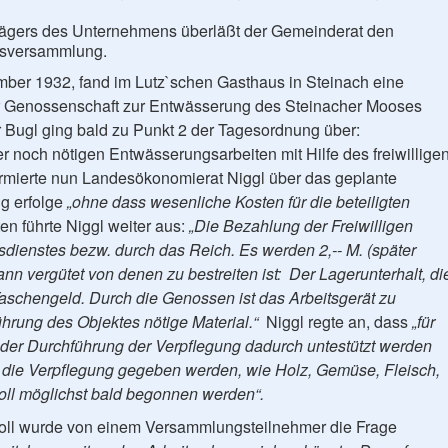
gers des Unternehmens überläßt der Gemeinderat den
tsversammlung.
ber 1932, fand im Lutz`schen Gasthaus in Steinach eine
 Genossenschaft zur Entwässerung des Steinacher Mooses
r Bugl ging bald zu Punkt 2 der Tagesordnung über:
 noch nötigen Entwässerungsar­beiten mit Hilfe des freiwillige
ormierte nun Landesöko­nomierat Niggl über das geplante
g erfolge
„ohne dass wesenliche Kosten für die beteiligten
en führte Niggl weiter aus:
„Die Bezahlung der Freiwilligen
tsdienstes bezw. durch das Reich. Es werden 2,-- M. (später
nn vergütet von denen zu bestreiten ist: Der Lagerunterhalt, di
aschengeld. Durch die Genossen ist das Arbeitsgerät zu
ührung des Objektes nötige Material.“
Niggl regte an, dass
„für
i der Durchführung der Verpflegung dadurch untestützt werden
für die Verpflegung gegeben werden, wie Holz, Gemüse, Fleisch,
soll möglichst bald begonnen werden“.
oll wurde von einem Versammlungsteilnehmer die Frage