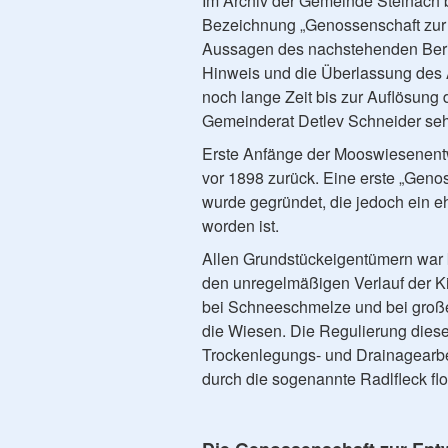
Im Archiv der Gemeinde Steinach b
Bezeichnung „Genossenschaft zur
Aussagen des nachstehenden Beri
Hinweis und die Überlassung des 
noch lange Zeit bis zur Auflösung
Gemeinderat Detlev Schneider sehr
Erste Anfänge der Mooswiesenentw
vor 1898 zurück. Eine erste „Gen
wurde gegründet, die jedoch ein e
worden ist.
Allen Grundstückeigentümern war k
den unregelmäßigen Verlauf der K
bei Schneeschmelze und bei große
die Wiesen. Die Regulierung dies
Trockenlegungs- und Drainagearbei
durch die sogenannte Radlfleck flo