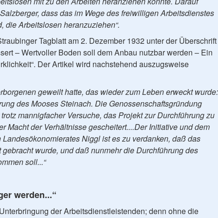
beitslosen mit zu den Arbeiten heranziehen könnte. Darauf
Salzberger, dass das im Wege des freiwilligen Arbeitsdienstes
d, die Arbeitslosen heranzuziehen“.
Straubinger Tagblatt am 2. Dezember 1932 unter der Überschrift
sert – Wertvoller Boden soll dem Anbau nutzbar werden – Ein
rklichkeit“. Der Artikel wird nachstehend auszugsweise
erborgenen geweilt hatte, das wieder zum Leben erweckt wurde:
rung des Mooses Steinach. Die Genossenschaftsgründung
 trotz mannigfacher Versuche, das Projekt zur Durchführung zu
r Macht der Verhältnisse gescheitert....Der Initiative und dem
 Landesökonomierates Niggl ist es zu verdanken, daß das
 gebracht wurde, und daß nunmehr die Durchführung des
men soll...“
ger werden...“
 Unterbringung der Arbeitsdienstleistenden; denn ohne die