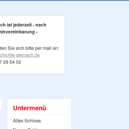
h ist jederzeit - nach
minvereinbarung -
n Sie sich bitte per mail an:
hichte-steinach.de
17 29 54 02
Untermenü
Altes Schloss