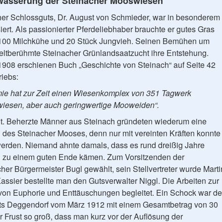
wässerung der Steinacher Mooswiesen
er Schlossguts, Dr. August von Schmieder, war in besonderem
ert. Als passionierter Pferdeliebhaber brauchte er gutes Gras
ie 100 Milchkühe und 20 Stück Jungvieh. Seinen Bemühen um
weltberühmte Steinacher Grünlandsaatzucht ihre Entstehung.
m 1908 erschienen Buch „Geschichte von Steinach“ auf Seite 42
riebs:
ie hat zur Zeit einen Wiesenkomplex von 351 Tagwerk
gwiesen, aber auch geringwertige Mooweiden“.
t. Beherzte Männer aus Steinach gründeten wiederum eine
des Steinacher Mooses, denn nur mit vereinten Kräften konnte
rden. Niemand ahnte damals, dass es rund dreißig Jahre
 zu einem guten Ende kämen. Zum Vorsitzenden der
er Bürgermeister Bugl gewählt, sein Stellvertreter wurde Marti
assier bestellte man den Gutsverwalter Niggl. Die Arbeiten zur
n Euphorie und Enttäuschungen begleitet. Ein Schock war de
ts Deggendorf vom März 1912 mit einem Gesamtbetrag von 30
 Frust so groß, dass man kurz vor der Auflösung der