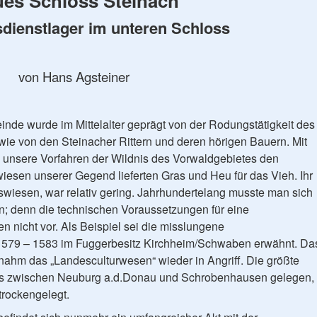
es Schloss Steinach
sdienstlager im unteren Schloss
von Hans Agsteiner
inde wurde im Mittelalter geprägt von der Rodungstätigkeit des
owie von den Steinacher Rittern und deren hörigen Bauern. Mit
 unsere Vorfahren der Wildnis des Vorwaldgebietes den
esen unserer Gegend lieferten Gras und Heu für das Vieh. Ihr
oswiesen, war relativ gering. Jahrhundertelang musste man sich
n; denn die technischen Voraussetzungen für eine
 nicht vor. Als Beispiel sei die misslungene
1579 – 1583 im Fuggerbesitz Kirchheim/Schwaben erwähnt. Da
nahm das „Landesculturwesen“ wieder in Angriff. Die größte
s zwischen Neuburg a.d.Donau und Schrobenhausen gelegen,
trockengelegt.