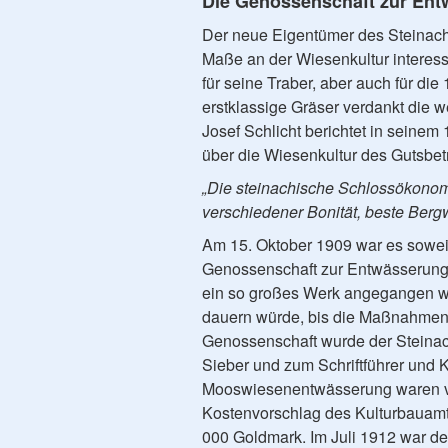
Die Genossenschaft zur Ent
Der neue Eigentümer des Steinach
Maße an der Wiesenkultur interessi
für seine Traber, aber auch für d
erstklassige Gräser verdankt die 
Josef Schlicht berichtet in seine
über die Wiesenkultur des Gutsbet
„Die steinachische Schlossökonom
verschiedener Bonität, beste Ber
Am 15. Oktober 1909 war es sowei
Genossenschaft zur Entwässerung 
ein so großes Werk angegangen we
dauern würde, bis die Maßnahmen
Genossenschaft wurde der Steinach
Sieber und zum Schriftführer und K
Mooswiesenentwässerung waren vo
Kostenvorschlag des Kulturbauam
000 Goldmark. Im Juli 1912 war der