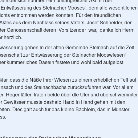
efindet sich nunmehr ein umfangreicher Akt mit der
 Entwässerung des Steinacher Mooses“, dem alle wesentlichen
chts entnommen werden konnten. Für den freundlichen
Aktes aus dem Nachlass seines Vaters Josef Schneider, der
 der Genossenschaft deren Vorsitzender war, danke ich Herrn
 herzlich.
ässerung gehen in der alten Gemeinde Steinach auf die Zeit
ossenschaft zur Entwässerung der Steinacher Mooswiesen“
her kümmerliches Dasein fristete und wohl bald aufgelöst
lar, dass die Näße ihrer Wiesen zu einem erheblichen Teil auf
insach und des Steinachbachs zurückzuführen war. Vor allem
n Regenfällen traten beide über die Ufer und überschwemmte
er Gewässer musste deshalb Hand in Hand gehen mit den
ten. Dies galt auch für das kleine Bächlein, das in Münster
ss.