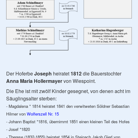
Der Hoferbe
Joseph
heiratet
1812
die Bauerstochter
Anna Maria Hollermayer
von Wiespoint.
Die Ehe ist mit zwölf Kinder gesegnet, von denen acht im
Säuglingsalter sterben:
- Magdalena * 1814 heiratet 1841 den verwitweten Söldner Sebastian
Hilmer von
Wolferszell Nr. 15
- Johann Baptist *1816, übernimmt 1851 einen kleinen Teil des Hofes
- Josef *1820
- Therese (1832-1855) heiratet 1854 in Steinach Jakob Gierl von