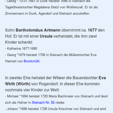
- Georg * 13.01.1661 in Dunk heiratet 1686 in Steinach die
Tagelöhnerstochter Magdalena Stelzl von Wolferszell. Er ist als
Zimmermann in Dunk, Agendorf und Steinach anzutreffen.
Sohn
Bartholomäus Artmann
übernimmt ca.
1677
den
Hof. Er ist mit einer
Ursula
verheiratet, die ihm zwei
Kinder schenkt:
- Katharina 1677-1690
- Georg *1679 heiratet 1706 in Steinach die Müllerstochter Eva
Haimerl von
Bruckmühl
.
In zweiter Ehe heiratet der Witwer die Bauerstochter
Eva
Wirth (Würth)
von Rogendorf. In dieser Ehe kommen
nochmals vier Kinder zur Welt:
- Michael *1694 heiratet 1720 Maria Bachmaier von Steinach und lässt
sich als Hafner in
Steinach Nr. 52
nieder.
- Johann *1696 heiratet 1728 Ursula Kirschner von Steinach und wird