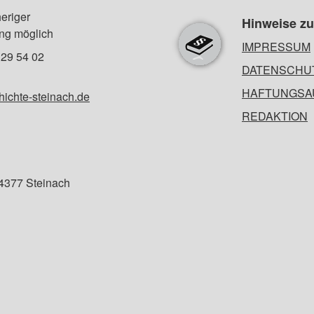
eriger
Hinweise z
ng möglich
IMPRESSUM
29 54 02
DATENSCHU
HAFTUNGSA
ichte-steinach.de
REDAKTION
94377 Steinach