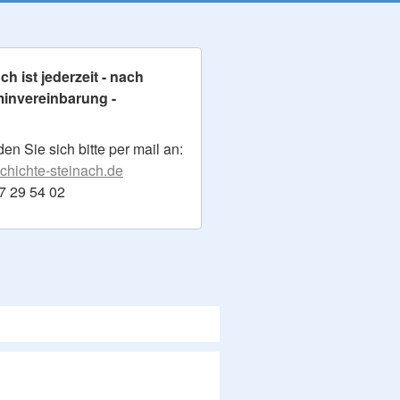
h ist jederzeit - nach
minvereinbarung -
n Sie sich bitte per mail an:
hichte-steinach.de
17 29 54 02