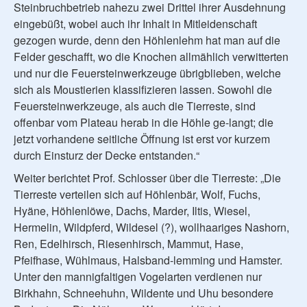
Steinbruchbetrieb nahezu zwei Drittel ihrer Ausdehnung
eingebüßt, wobei auch ihr Inhalt in Mitleidenschaft
gezogen wurde, denn den Höhlenlehm hat man auf die
Felder geschafft, wo die Knochen allmählich verwitterten
und nur die Feuersteinwerkzeuge übrigblieben, welche
sich als Moustierien klassifizieren lassen. Sowohl die
Feuersteinwerkzeuge, als auch die Tierreste, sind
offenbar vom Plateau herab in die Höhle ge-langt; die
jetzt vorhandene seitliche Öffnung ist erst vor kurzem
durch Einsturz der Decke entstanden.“
Weiter berichtet Prof. Schlosser über die Tierreste: „Die
Tierreste verteilen sich auf Höhlenbär, Wolf, Fuchs,
Hyäne, Höhlenlöwe, Dachs, Marder, Iltis, Wiesel,
Hermelin, Wildpferd, Wildesel (?), wollhaariges Nashorn,
Ren, Edelhirsch, Riesenhirsch, Mammut, Hase,
Pfeifhase, Wühlmaus, Halsband-lemming und Hamster.
Unter den mannigfaltigen Vogelarten verdienen nur
Birkhahn, Schneehuhn, Wildente und Uhu besondere