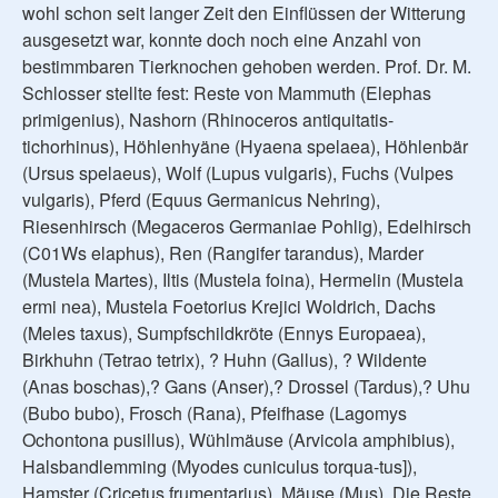
wohl schon seit langer Zeit den Einflüssen der Witterung
ausgesetzt war, konnte doch noch eine Anzahl von
bestimmbaren Tierknochen gehoben werden. Prof. Dr. M.
Schlosser stellte fest: Reste von Mammuth (Elephas
primigenius), Nashorn (Rhinoceros antiquitatis-
tichorhinus), Höhlenhyäne (Hyaena spelaea), Höhlenbär
(Ursus spelaeus), Wolf (Lupus vulgaris), Fuchs (Vulpes
vulgaris), Pferd (Equus Germanicus Nehring),
Riesenhirsch (Megaceros Germaniae Pohlig), Edelhirsch
(C01Ws elaphus), Ren (Rangifer tarandus), Marder
(Mustela Martes), Iltis (Mustela foina), Hermelin (Mustela
ermi nea), Mustela Foetorius Krejici Woldrich, Dachs
(Meles taxus), Sumpfschildkröte (Ennys Europaea),
Birkhuhn (Tetrao tetrix), ? Huhn (Gallus), ? Wildente
(Anas boschas),? Gans (Anser),? Drossel (Tardus),? Uhu
(Bubo bubo), Frosch (Rana), Pfeifhase (Lagomys
Ochontona pusillus), Wühlmäuse (Arvicola amphibius),
Halsbandlemming (Myodes cuniculus torqua-tus]),
Hamster (Cricetus frumentarius), Mäuse (Mus). Die Reste