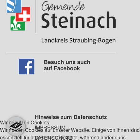
Besuch uns auch
auf Facebook
Hinweise zum Datenschutz
Wir benutzen Cookies
IMPRESSUM
Wir nutzen Cookies auf unserer Website. Einige von ihnen sind
essenziell für den Betrieb der Seite, während andere uns
DATENSCHUTZ