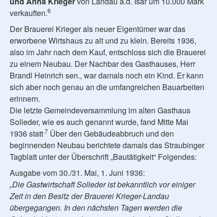
und Anna Krieger
von Landau a.d. Isar um 10.000 Mark
6
verkauften.
Der Brauerei Krieger als neuer Eigentümer war das
erworbene Wirtshaus zu alt und zu klein. Bereits 1936,
also im Jahr nach dem Kauf, entschloss sich die Brauerei
zu einem Neubau. Der Nachbar des Gasthauses, Herr
Brandl Heinrich sen., war damals noch ein Kind. Er kann
sich aber noch genau an die umfangreichen Bauarbeiten
erinnern.
Die letzte Gemeindeversammlung im alten Gasthaus
Solleder, wie es auch genannt wurde, fand Mitte Mai
.7
1936 statt
Über den Gebäudeabbruch und den
beginnenden Neubau berichtete damals das Straubinger
Tagblatt unter der Überschrift „Bautätigkeit“ Folgendes:
Ausgabe vom 30./31. Mai, 1. Juni 1936:
„Die Gastwirtschaft Solleder ist bekanntlich vor einiger
Zeit in den Besitz der Brauerei Krieger-Landau
übergegangen. In den nächsten Tagen werden die