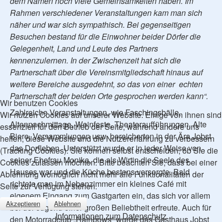
dem Namen noch viele Gemeinsamkeiten haben. Im
Rahmen verschiedener Veranstaltungen kam man sich
näher und war sich sympathisch. Bei gegenseitigen
Besuchen bestand für die Einwohner beider Dörfer die
Gelegenheit, Land und Leute des Partners
kennenzulernen. In der Zwischenzeit hat sich die
Partnerschaft über die Vereinsmitgliedschaft hinaus auf
weitere Bereiche ausgedehnt, so das von einer echten
Partnerschaft der beiden Orte gesprochen werden kann“.
Wir benutzen Cookies
Zahlreiche Veranstaltungen, wie Faschingsbälle,
Wir nutzen Cookies auf unserer Website. Einige von ihnen sind
Altennachmittage, Weinfeste, Theateraufführungen, Alte
essenziell für den Betrieb der Seite, während andere uns
Biere, Versammlungen usw. bereicherten in der Ära Jobst
helfen, diese Website und die Nutzererfahrung zu verbessern
das Dorfleben. Unterstützt wurde er in jeder Weise von
(Tracking Cookies). Sie können selbst entscheiden, ob Sie die
seiner Ehefrau Monika, die als Wirtin die Seele des
Cookies zulassen möchten. Bitte beachten Sie, dass bei einer
Hauses war und die Küche bestens versorgte. Bald
Ablehnung womöglich nicht mehr alle Funktionalitäten der
richtete man im Nebenzimmer ein kleines Café mit
Seite zur Verfügung stehen.
eigenem Eingang zum Gastgarten ein, das sich vor allem
Akzeptieren
Ablehnen
bei der Jugend einer großen Beliebtheit erfreute. Auch für
Informationen zum Datenschutz
den Motorradclub „Rainbows“ wurde das Gasthaus Jobst