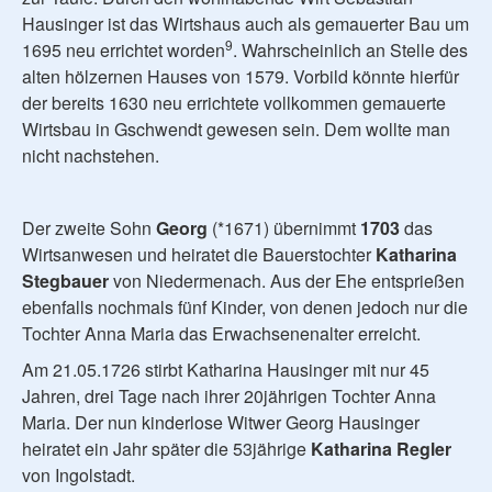
Hausinger ist das Wirtshaus auch als gemauerter Bau um
9
1695 neu errichtet worden
. Wahrscheinlich an Stelle des
alten hölzernen Hauses von 1579. Vorbild könnte hierfür
der bereits 1630 neu errichtete vollkommen gemauerte
Wirtsbau in Gschwendt gewesen sein. Dem wollte man
nicht nachstehen.
Der zweite Sohn
Georg
(*1671) übernimmt
1703
das
Wirtsanwesen und heiratet die Bauerstochter
Katharina
Stegbauer
von Niedermenach. Aus der Ehe entsprießen
ebenfalls nochmals fünf Kinder, von denen jedoch nur die
Tochter Anna Maria das Erwachsenenalter erreicht.
Am 21.05.1726 stirbt Katharina Hausinger mit nur 45
Jahren, drei Tage nach ihrer 20jährigen Tochter Anna
Maria. Der nun kinderlose Witwer Georg Hausinger
heiratet ein Jahr später die 53jährige
Katharina Regler
von Ingolstadt.