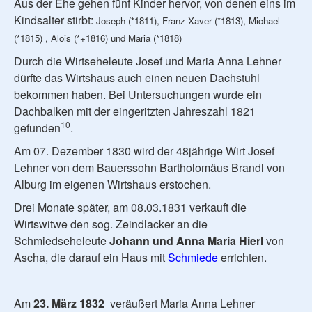
Aus der Ehe gehen fünf Kinder hervor, von denen eins im
Kindsalter stirbt:
Joseph (*1811), Franz Xaver (*1813), Michael
(*1815) , Alois (*+1816) und Maria (*1818)
Durch die Wirtseheleute Josef und Maria Anna Lehner
dürfte das Wirtshaus auch einen neuen Dachstuhl
bekommen haben. Bei Untersuchungen wurde ein
Dachbalken mit der eingeritzten Jahreszahl 1821
10
gefunden
.
Am 07. Dezember 1830 wird der 48jährige Wirt Josef
Lehner von dem Bauerssohn Bartholomäus Brandl von
Alburg im eigenen Wirtshaus erstochen.
Drei Monate später, am 08.03.1831 verkauft die
Wirtswitwe den sog. Zeindlacker an die
Schmiedseheleute
Johann und Anna Maria Hierl
von
Ascha, die darauf ein Haus mit
Schmiede
errichten.
Am
23. März 1832
veräußert Maria Anna Lehner