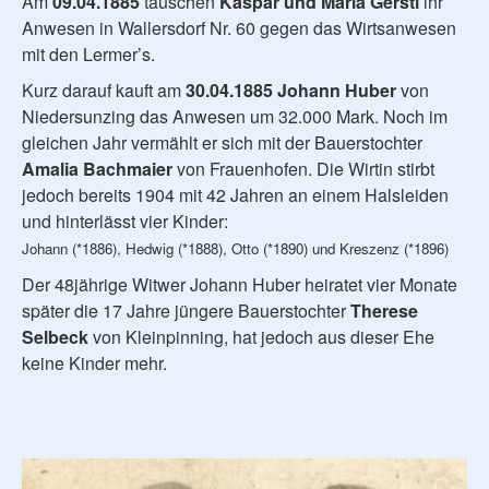
Am
09.04.1885
tauschen
Kaspar und Maria Gerstl
ihr
Anwesen in Wallersdorf Nr. 60 gegen das Wirtsanwesen
mit den Lermer’s.
Kurz darauf kauft am
30.04.1885
Johann Huber
von
Niedersunzing das Anwesen um 32.000 Mark. Noch im
gleichen Jahr vermählt er sich mit der Bauerstochter
Amalia Bachmaier
von Frauenhofen. Die Wirtin stirbt
jedoch bereits 1904 mit 42 Jahren an einem Halsleiden
und hinterlässt vier Kinder:
Johann (*1886), Hedwig (*1888), Otto (*1890) und Kreszenz (*1896)
Der 48jährige Witwer Johann Huber heiratet vier Monate
später die 17 Jahre jüngere Bauerstochter
Therese
Selbeck
von Kleinpinning, hat jedoch aus dieser Ehe
keine Kinder mehr.