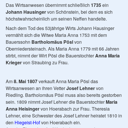
Das Wirtsanwesen übernimmt schließlich
1735
ein
Johann Hausinger
von Schönstein, bei dem es sich
höchstwahrscheinlich um seinen Neffen handelte.
Nach dem Tod des 53jährige Wirts Johann Hausinger
vermählt sich die Witwe Maria Anna 1753 mit dem
Bauerssohn
Bartholomäus Pösl
von
Oberniedersteinach. Als Maria Anna 1779 mit 66 Jahren
stirbt, nimmt der Wirt Pösl die Bauerstochter
Anna Maria
Krieger
von Straubing zu Frau.
Am
8. Mai 1807
verkauft Anna Maria Pösl das
Wirtsanwesen an ihren Vetter
Josef Lehner
von
Riedling. Bartholomäus Pösl muss also bereits gestorben
sein. 1809 nimmt Josef Lehner die Bauerstochter
Maria
Anna Heisinger
von Hoerabach zur Frau. Theresia
Lehner, eine Schwester des Josef Lehner heiratet 1810 in
den
Hiegeist-Hof
von Hoerabach ein.