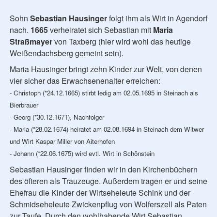
Sohn
Sebastian Hausinger
folgt ihm als Wirt in Agendorf
nach.
1665
verheiratet sich Sebastian mit
Maria
Straßmayer
von Taxberg (hier wird wohl das heutige
Weißendachsberg gemeint sein).
Maria Hausinger bringt zehn Kinder zur Welt, von denen
vier sicher das Erwachsenenalter erreichen:
- Christoph (*24.12.1665) stirbt ledig am 02.05.1695 in Steinach als
Bierbrauer
- Georg (*30.12.1671), Nachfolger
- Maria (*28.02.1674) heiratet am 02.08.1694 in Steinach dem Witwer
und Wirt Kaspar Miller von Aiterhofen
- Johann (*22.06.1675) wird evtl. Wirt in Schönstein
Sebastian Hausinger finden wir in den Kirchenbüchern
des öfteren als Trauzeuge. Außerdem tragen er und seine
Ehefrau die Kinder der Wirtseheleute Schink und der
Schmidseheleute Zwickenpflug von Wolferszell als Paten
zur Taufe. Durch den wohlhabende Wirt Sebastian