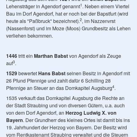
1
Lehensträger in Agendorf genannt
. Neben einem Viertel
Bau im Dorf Agendorf, hat er noch bei der Bapstfurt (wird
2
heute als "Paßbruck" bezeichnet).
, im Nazzenvrst
(Nassenforst) und im Moze (Moos) Grundbesitz als Lehen
verliehen bekommen.
1446
tritt ein
Marthan Babst
von Agendorf als Zeuge
3
auf
.
1529
bewertet
Hans Babst
seinen Besitz in Agendorf mit
26 Pfund Pfennige und zahlt dafür 6 Schilling 28
4
Pfennige an Steuer an das Domkapitel Augsburg
.
1535 verkauft das Domkapitel Augsburg die Rechte an
der Stadt Straubing und von diversen Gütern, u.a. auch
von dem Dorf Agendorf, an
Herzog Ludwig X. von
Bayern
. Der Grundherr des kleines Ortes ist damit bis ins
19. Jahrhundert der Herzog von Bayern. Der Besitz wird
vom Rentkastenamt Straubing verwaltet und die Steuern