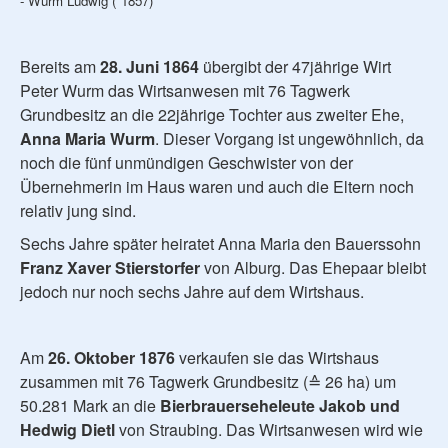
- Wurm Ludwig (*1857)
Bereits am
28. Juni 1864
übergibt der 47jährige Wirt
Peter Wurm das Wirtsanwesen mit 76 Tagwerk
Grundbesitz an die 22jährige Tochter aus zweiter Ehe,
Anna Maria Wurm
. Dieser Vorgang ist ungewöhnlich, da
noch die fünf unmündigen Geschwister von der
Übernehmerin im Haus waren und auch die Eltern noch
relativ jung sind.
Sechs Jahre später heiratet Anna Maria den Bauerssohn
Franz Xaver Stierstorfer
von Alburg. Das Ehepaar bleibt
jedoch nur noch sechs Jahre auf dem Wirtshaus.
Am
26. Oktober 1876
verkaufen sie das Wirtshaus
zusammen mit 76 Tagwerk Grundbesitz (≙ 26 ha) um
50.281 Mark an die
Bierbrauerseheleute Jakob und
Hedwig Dietl
von Straubing. Das Wirtsanwesen wird wie