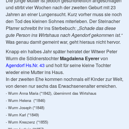
Die junge Mutter ist jedoch gesundheitlich angeschlagen
und stirbt vier Wochen nach der zweiten Geburt mit 23
Jahren an einer Lungensucht. Kurz vorher muss sie noch
den Tod des kleinen Sohnes miterleben. Der Steinacher
Pfarrer schreibt ihr ins Sterbebuch:
„Schade das diese
gute Person ins Wirtshaus nach Agendorf gekommen ist.“
Was genau damit gemeint war, geht hieraus nicht hervor.
Knapp ein halbes Jahr später heiratet der Witwer Peter
Wurm die Söldnerstochter
Magdalena Eyerer
von
Agendorf Hs.Nr. 43
und holt für seine kleine Tochter
wieder eine Mutter ins Haus.
In der zweiten Ehe kommen nochmals elf Kinder zur Welt,
von denen nur sechs das Erwachsenenalter erreichen.
- Wurm Anna Maria (*1842), übernimmt das Wirtshaus
- Wurm Helena (*1846)
- Wurm Joseph (*1848)
- Wurm Karl (*1849)
- Wurm Kreszenz (*1855)