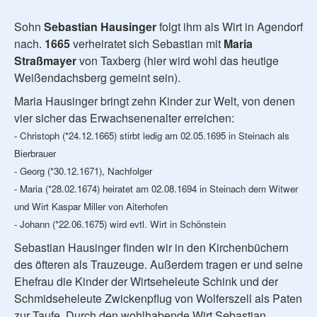
Sohn
Sebastian Hausinger
folgt ihm als Wirt in Agendorf
nach.
1665
verheiratet sich Sebastian mit
Maria
Straßmayer
von Taxberg (hier wird wohl das heutige
Weißendachsberg gemeint sein).
Maria Hausinger bringt zehn Kinder zur Welt, von denen
vier sicher das Erwachsenenalter erreichen:
- Christoph (*24.12.1665) stirbt ledig am 02.05.1695 in Steinach als
Bierbrauer
- Georg (*30.12.1671), Nachfolger
- Maria (*28.02.1674) heiratet am 02.08.1694 in Steinach dem Witwer
und Wirt Kaspar Miller von Aiterhofen
- Johann (*22.06.1675) wird evtl. Wirt in Schönstein
Sebastian Hausinger finden wir in den Kirchenbüchern
des öfteren als Trauzeuge. Außerdem tragen er und seine
Ehefrau die Kinder der Wirtseheleute Schink und der
Schmidseheleute Zwickenpflug von Wolferszell als Paten
zur Taufe. Durch den wohlhabende Wirt Sebastian