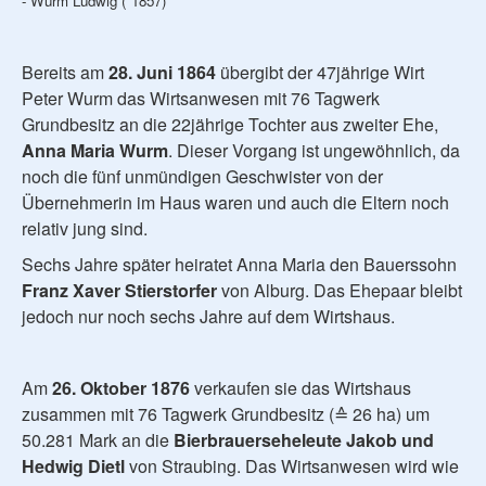
- Wurm Ludwig (*1857)
Bereits am
28. Juni 1864
übergibt der 47jährige Wirt
Peter Wurm das Wirtsanwesen mit 76 Tagwerk
Grundbesitz an die 22jährige Tochter aus zweiter Ehe,
Anna Maria Wurm
. Dieser Vorgang ist ungewöhnlich, da
noch die fünf unmündigen Geschwister von der
Übernehmerin im Haus waren und auch die Eltern noch
relativ jung sind.
Sechs Jahre später heiratet Anna Maria den Bauerssohn
Franz Xaver Stierstorfer
von Alburg. Das Ehepaar bleibt
jedoch nur noch sechs Jahre auf dem Wirtshaus.
Am
26. Oktober 1876
verkaufen sie das Wirtshaus
zusammen mit 76 Tagwerk Grundbesitz (≙ 26 ha) um
50.281 Mark an die
Bierbrauerseheleute Jakob und
Hedwig Dietl
von Straubing. Das Wirtsanwesen wird wie