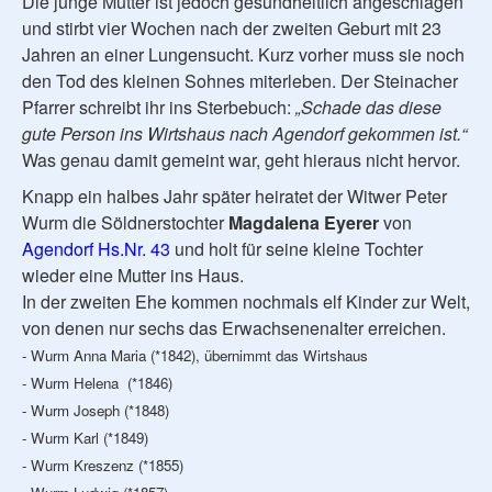
Die junge Mutter ist jedoch gesundheitlich angeschlagen
und stirbt vier Wochen nach der zweiten Geburt mit 23
Jahren an einer Lungensucht. Kurz vorher muss sie noch
den Tod des kleinen Sohnes miterleben. Der Steinacher
Pfarrer schreibt ihr ins Sterbebuch:
„Schade das diese
gute Person ins Wirtshaus nach Agendorf gekommen ist.“
Was genau damit gemeint war, geht hieraus nicht hervor.
Knapp ein halbes Jahr später heiratet der Witwer Peter
Wurm die Söldnerstochter
Magdalena Eyerer
von
Agendorf Hs.Nr. 43
und holt für seine kleine Tochter
wieder eine Mutter ins Haus.
In der zweiten Ehe kommen nochmals elf Kinder zur Welt,
von denen nur sechs das Erwachsenenalter erreichen.
- Wurm Anna Maria (*1842), übernimmt das Wirtshaus
- Wurm Helena (*1846)
- Wurm Joseph (*1848)
- Wurm Karl (*1849)
- Wurm Kreszenz (*1855)