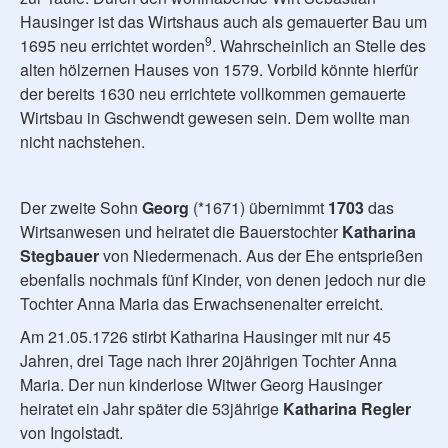
Hausinger ist das Wirtshaus auch als gemauerter Bau um
9
1695 neu errichtet worden
. Wahrscheinlich an Stelle des
alten hölzernen Hauses von 1579. Vorbild könnte hierfür
der bereits 1630 neu errichtete vollkommen gemauerte
Wirtsbau in Gschwendt gewesen sein. Dem wollte man
nicht nachstehen.
Der zweite Sohn
Georg
(*1671) übernimmt
1703
das
Wirtsanwesen und heiratet die Bauerstochter
Katharina
Stegbauer
von Niedermenach. Aus der Ehe entsprießen
ebenfalls nochmals fünf Kinder, von denen jedoch nur die
Tochter Anna Maria das Erwachsenenalter erreicht.
Am 21.05.1726 stirbt Katharina Hausinger mit nur 45
Jahren, drei Tage nach ihrer 20jährigen Tochter Anna
Maria. Der nun kinderlose Witwer Georg Hausinger
heiratet ein Jahr später die 53jährige
Katharina Regler
von Ingolstadt.