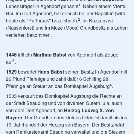
1
Lehensträger in Agendorf genannt
. Neben einem Viertel
Bau im Dorf Agendorf, hat er noch bei der Bapstfurt (wird
2
heute als "Paßbruck" bezeichnet).
, im Nazzenvrst
(Nassenforst) und im Moze (Moos) Grundbesitz als Lehen
verliehen bekommen.
1446
tritt ein
Marthan Babst
von Agendorf als Zeuge
3
auf
.
1529
bewertet
Hans Babst
seinen Besitz in Agendorf mit
26 Pfund Pfennige und zahlt dafür 6 Schilling 28
4
Pfennige an Steuer an das Domkapitel Augsburg
.
1535 verkauft das Domkapitel Augsburg die Rechte an
der Stadt Straubing und von diversen Gütern, u.a. auch
von dem Dorf Agendorf, an
Herzog Ludwig X. von
Bayern
. Der Grundherr des kleines Ortes ist damit bis ins
19. Jahrhundert der Herzog von Bayern. Der Besitz wird
vom Rentkastenamt Straubing verwaltet und die Steuern