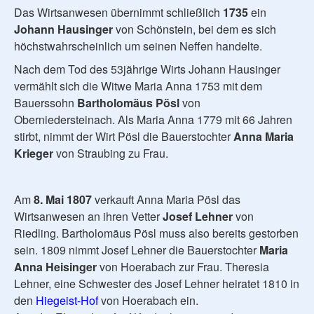
Das Wirtsanwesen übernimmt schließlich
1735
ein
Johann Hausinger
von Schönstein, bei dem es sich
höchstwahrscheinlich um seinen Neffen handelte.
Nach dem Tod des 53jährige Wirts Johann Hausinger
vermählt sich die Witwe Maria Anna 1753 mit dem
Bauerssohn
Bartholomäus Pösl
von
Oberniedersteinach. Als Maria Anna 1779 mit 66 Jahren
stirbt, nimmt der Wirt Pösl die Bauerstochter
Anna Maria
Krieger
von Straubing zu Frau.
Am
8. Mai 1807
verkauft Anna Maria Pösl das
Wirtsanwesen an ihren Vetter
Josef Lehner
von
Riedling. Bartholomäus Pösl muss also bereits gestorben
sein. 1809 nimmt Josef Lehner die Bauerstochter
Maria
Anna Heisinger
von Hoerabach zur Frau. Theresia
Lehner, eine Schwester des Josef Lehner heiratet 1810 in
den
Hiegeist-Hof
von Hoerabach ein.