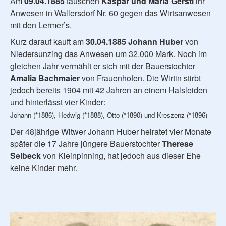
Am
09.04.1885
tauschen
Kaspar und Maria Gerstl
ihr
Anwesen in Wallersdorf Nr. 60 gegen das Wirtsanwesen
mit den Lermer’s.
Kurz darauf kauft am
30.04.1885
Johann Huber
von
Niedersunzing das Anwesen um 32.000 Mark. Noch im
gleichen Jahr vermählt er sich mit der Bauerstochter
Amalia Bachmaier
von Frauenhofen. Die Wirtin stirbt
jedoch bereits 1904 mit 42 Jahren an einem Halsleiden
und hinterlässt vier Kinder:
Johann (*1886), Hedwig (*1888), Otto (*1890) und Kreszenz (*1896)
Der 48jährige Witwer Johann Huber heiratet vier Monate
später die 17 Jahre jüngere Bauerstochter
Therese
Selbeck
von Kleinpinning, hat jedoch aus dieser Ehe
keine Kinder mehr.