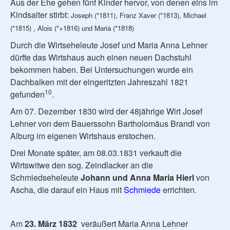
Aus der Ehe gehen fünf Kinder hervor, von denen eins im
Kindsalter stirbt:
Joseph (*1811), Franz Xaver (*1813), Michael
(*1815) , Alois (*+1816) und Maria (*1818)
Durch die Wirtseheleute Josef und Maria Anna Lehner
dürfte das Wirtshaus auch einen neuen Dachstuhl
bekommen haben. Bei Untersuchungen wurde ein
Dachbalken mit der eingeritzten Jahreszahl 1821
10
gefunden
.
Am 07. Dezember 1830 wird der 48jährige Wirt Josef
Lehner von dem Bauerssohn Bartholomäus Brandl von
Alburg im eigenen Wirtshaus erstochen.
Drei Monate später, am 08.03.1831 verkauft die
Wirtswitwe den sog. Zeindlacker an die
Schmiedseheleute
Johann und Anna Maria Hierl
von
Ascha, die darauf ein Haus mit
Schmiede
errichten.
Am
23. März 1832
veräußert Maria Anna Lehner