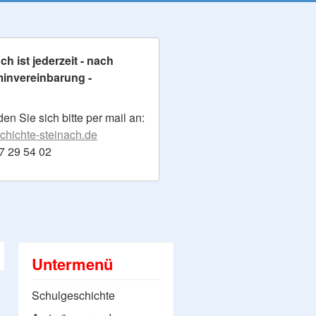
h ist jederzeit - nach
minvereinbarung -
n Sie sich bitte per mail an:
hichte-steinach.de
17 29 54 02
Untermenü
Schulgeschichte