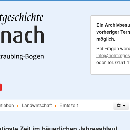
Ein Archivbesuc
vorheriger Ter
möglich.
Bei Fragen wende
info@heimatgesc
oder Tel. 0151 
rfleben
Landwirtschaft
Erntezeit
htigste Zeit im bäuerlichen Jahresablauf