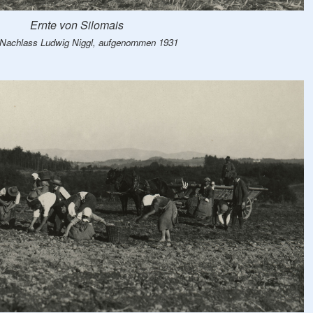
Ernte von Silomais
 Nachlass Ludwig Niggl, aufgenommen 1931