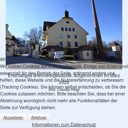
Wir benutzen Cookies
Wir nutzen Cookies auf unserer Website. Einige von ihnen sind
essenziell für den Betrieb der Seite, während andere uns
Ehemaliges Brennereigebäude, aufgenommen im März
helfen, diese Website und die Nutzererfahrung zu verbessern
2022
(Tracking Cookies). Sie können selbst entscheiden, ob Sie die
Bild: Claudia Heigl
Cookies zulassen möchten. Bitte beachten Sie, dass bei einer
Ablehnung womöglich nicht mehr alle Funktionalitäten der
Seite zur Verfügung stehen.
Akzeptieren
Ablehnen
Informationen zum Datenschutz