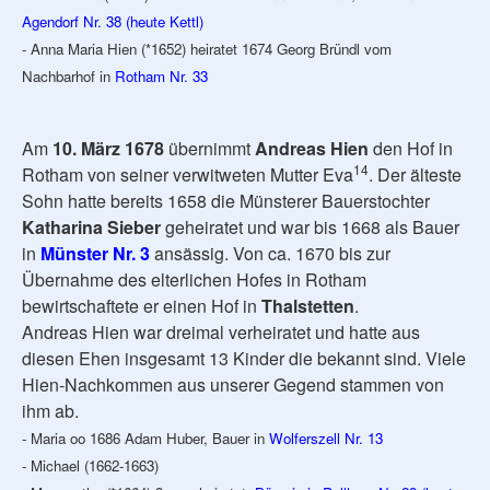
Agendorf Nr. 38 (heute Kettl)
- Anna Maria Hien (*1652) heiratet 1674 Georg Bründl vom
Nachbarhof in
Rotham Nr. 33
Am
10. März 1678
übernimmt
Andreas Hien
den Hof in
14
Rotham von seiner verwitweten Mutter Eva
. Der älteste
Sohn hatte bereits 1658 die Münsterer Bauerstochter
Katharina Sieber
geheiratet und war bis 1668 als Bauer
in
Münster Nr. 3
ansässig. Von ca. 1670 bis zur
Übernahme des elterlichen Hofes in Rotham
bewirtschaftete er einen Hof in
Thalstetten
.
Andreas Hien war dreimal verheiratet und hatte aus
diesen Ehen insgesamt 13 Kinder die bekannt sind. Viele
Hien-Nachkommen aus unserer Gegend stammen von
ihm ab.
- Maria oo 1686 Adam Huber, Bauer in
Wolferszell Nr. 13
- Michael (1662-1663)