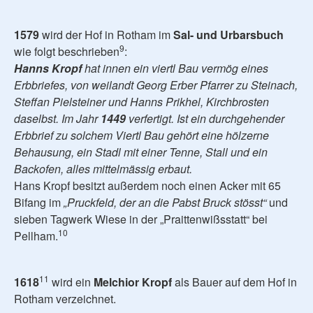
1579
wird der Hof in Rotham im
Sal- und Urbarsbuch
9
wie folgt beschrieben
:
Hanns Kropf
hat innen ein viertl Bau vermög eines
Erbbriefes, von weilandt Georg Erber Pfarrer zu Steinach,
Steffan Pielsteiner und Hanns Prikhel, Kirchbrosten
daselbst. Im Jahr
1449
verfertigt. Ist ein durchgehender
Erbbrief zu solchem Viertl Bau gehört eine hölzerne
Behausung, ein Stadl mit einer Tenne, Stall und ein
Backofen, alles mittelmässig erbaut.
Hans Kropf besitzt außerdem noch einen Acker mit 65
Bifang im
„Pruckfeld, der an die Pabst Bruck stösst“
und
sieben Tagwerk Wiese in der „Praittenwißsstatt“ bei
10
Pellham.
11
1618
wird ein
Melchior Kropf
als Bauer auf dem Hof in
Rotham verzeichnet.