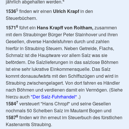
4
jährlich abgehalten werden.
5
1536
finden wir einen
Ulrich Krapf
in den
Steuerbüchern.
6
1571
führt ein
Hans Krapff von Roitham,
zusammen
mit dem Straubinger Bürger Peter Stainhover und ihren
Gesellen, diverse Handelsfuhren durch und zahlen
hierfür in Straubing Steuern. Neben Getreide, Flachs,
Schmalz ist die Hauptware vor allem Salz was sie
befördern. Die Salzlieferungen in das salzlose Böhmen
ist eine sehr lukrative Einkommensquelle. Das Salz
kommt donauaufwärts mit den Schiffszügen und wird in
Straubing zwischengelagert. Von dort fahren es Händler
nach Böhmen und verdienen damit ein Vermögen. (Siehe
hierzu auch
"Der Salz-Fuhrhandel"
.)
7
1584
versteuert "Hans Chropf" und seine Gesellen
nochmals 50 Scheiben Salz im Mautamt Bogen und
8
1587
finden wir ihn erneut im Steuerbuch des fürstlichen
Kastenamts Straubing.