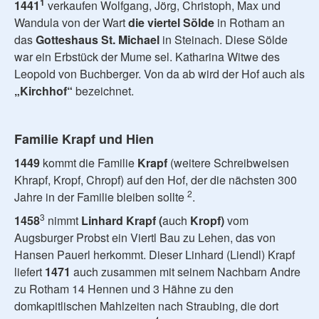
1
1441
verkaufen Wolfgang, Jörg, Christoph, Max und
Wandula von der Wart
die viertel Sölde
in Rotham an
das
Gotteshaus St. Michael
in Steinach. Diese Sölde
war ein Erbstück der Mume sel. Katharina Witwe des
Leopold von Buchberger. Von da ab wird der Hof auch als
„Kirchhof“
bezeichnet.
Familie Krapf und Hien
1449
kommt die Familie
Krapf
(weitere Schreibweisen
Khrapf, Kropf, Chropf) auf den Hof, der die nächsten 300
2
Jahre in der Familie bleiben sollte
.
3
1458
nimmt
Linhard Krapf (
auch
Kropf)
vom
Augsburger Probst ein Viertl Bau zu Lehen, das von
Hansen Pauerl herkommt. Dieser Linhard (Liendl) Krapf
liefert
1471
auch zusammen mit seinem Nachbarn Andre
zu Rotham 14 Hennen und 3 Hähne zu den
domkapitlischen Mahlzeiten nach Straubing, die dort