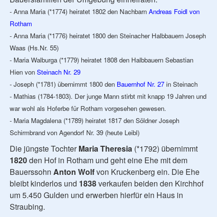
- Anna Maria (*1774) heiratet 1802 den Nachbarn
Andreas Foidl von
Rotham
- Anna Maria (*1776) heiratet 1800 den Steinacher Halbbauern Joseph
Waas (Hs.Nr. 55)
- Maria Walburga (*1779) heiratet 1808 den Halbbauern Sebastian
Hien von
Steinach Nr. 29
- Joseph (*1781) übernimmt 1800 den
Bauernhof Nr. 27
in Steinach
- Mathias (1784-1803). Der junge Mann stirbt mit knapp 19 Jahren und
war wohl als Hoferbe für Rotham vorgesehen gewesen.
- Maria Magdalena (*1789) heiratet 1817 den Söldner Joseph
Schirmbrand von Agendorf Nr. 39 (heute Leibl)
Die jüngste Tochter
Maria Theresia
(*1792) übernimmt
1820
den Hof in Rotham und geht eine Ehe mit dem
Bauerssohn
Anton Wolf
von Kruckenberg ein. Die Ehe
bleibt kinderlos und
1838
verkaufen beiden den Kirchhof
um 5.450 Gulden und erwerben hierfür ein Haus in
Straubing.