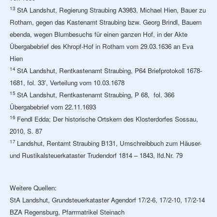
13
StA Landshut, Regierung Straubing A3983, Michael Hien, Bauer zu
Rotham, gegen das Kastenamt Straubing bzw. Georg Brindl, Bauern
ebenda, wegen Blumbesuchs für einen ganzen Hof, in der Akte
Übergabebrief des Khropf-Hof in Rotham vom 29.03.1636 an Eva
Hien
14
StA Landshut, Rentkastenamt Straubing, P64 Briefprotokoll 1678-
1681, fol. 33', Verteilung vom 10.03.1678
15
StA Landshut, Rentkastenamt Straubing, P 68, fol. 366
Übergabebrief vom 22.11.1693
16
Fendl Edda; Der historische Ortskern des Klosterdorfes Sossau,
2010, S. 87
17
Landshut, Rentamt Straubing B131, Umschreibbuch zum Häuser-
und Rustikalsteuerkataster Trudendorf 1814 – 1843, lfd.Nr. 79
Weitere Quellen:
StA Landshut, Grundsteuerkataster Agendorf 17/2-6, 17/2-10, 17/2-14
BZA Regensburg, Pfarrmatrikel Steinach