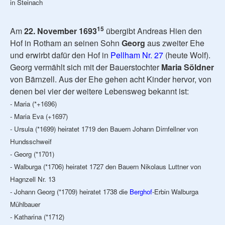
in Steinach
15
Am
22. November 1693
übergibt Andreas Hien den
Hof in Rotham an seinen Sohn
Georg
aus zweiter Ehe
und erwirbt dafür den Hof in
Pellham Nr. 27
(heute Wolf).
Georg vermählt sich mit der Bauerstochter
Maria Söldner
von Bärnzell. Aus der Ehe gehen acht Kinder hervor, von
denen bei vier der weitere Lebensweg bekannt ist:
- Maria (*+1696)
- Maria Eva (+1697)
- Ursula (*1699) heiratet 1719 den Bauern Johann Dirnfellner von
Hundsschweif
- Georg (*1701)
- Walburga (*1706) heiratet 1727 den Bauern Nikolaus Luttner von
Hagnzell Nr. 13
- Johann Georg (*1709) heiratet 1738 die
Berghof
-Erbin Walburga
Mühlbauer
- Katharina (*1712)