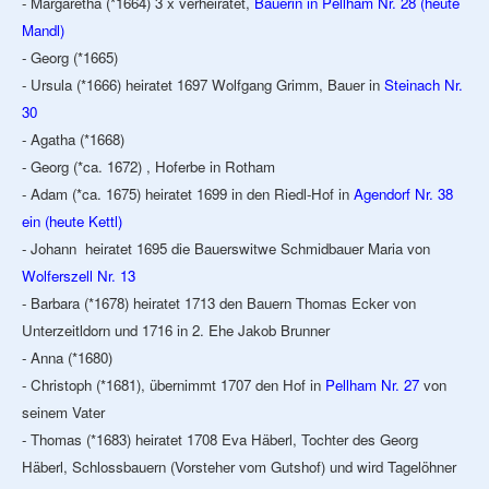
- Margaretha (*1664) 3 x verheiratet,
Bäuerin in Pellham Nr. 28 (heute
Mandl)
- Georg (*1665)
- Ursula (*1666) heiratet 1697 Wolfgang Grimm, Bauer in
Steinach Nr.
30
- Agatha (*1668)
- Georg (*ca. 1672) , Hoferbe in Rotham
- Adam (*ca. 1675) heiratet 1699 in den Riedl-Hof in
Agendorf Nr. 38
ein (heute Kettl)
- Johann heiratet 1695 die Bauerswitwe Schmidbauer Maria von
Wolferszell Nr. 13
- Barbara (*1678) heiratet 1713 den Bauern Thomas Ecker von
Unterzeitldorn und 1716 in 2. Ehe Jakob Brunner
- Anna (*1680)
- Christoph (*1681), übernimmt 1707 den Hof in
Pellham Nr. 27
von
seinem Vater
- Thomas (*1683) heiratet 1708 Eva Häberl, Tochter des Georg
Häberl, Schlossbauern (Vorsteher vom Gutshof) und wird Tagelöhner