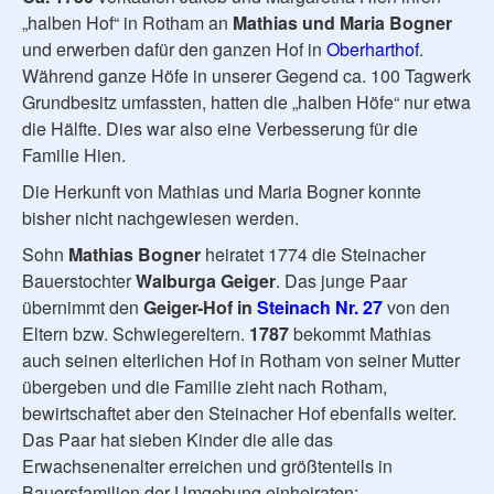
„halben Hof“ in Rotham an
Mathias und Maria Bogner
und erwerben dafür den ganzen Hof in
Oberharthof
.
Während ganze Höfe in unserer Gegend ca. 100 Tagwerk
Grundbesitz umfassten, hatten die „halben Höfe“ nur etwa
die Hälfte. Dies war also eine Verbesserung für die
Familie Hien.
Die Herkunft von Mathias und Maria Bogner konnte
bisher nicht nachgewiesen werden.
Sohn
Mathias Bogner
heiratet 1774 die Steinacher
Bauerstochter
Walburga Geiger
. Das junge Paar
übernimmt den
Geiger-Hof in
Steinach Nr. 27
von den
Eltern bzw. Schwiegereltern.
1787
bekommt Mathias
auch seinen elterlichen Hof in Rotham von seiner Mutter
übergeben und die Familie zieht nach Rotham,
bewirtschaftet aber den Steinacher Hof ebenfalls weiter.
Das Paar hat sieben Kinder die alle das
Erwachsenenalter erreichen und größtenteils in
Bauersfamilien der Umgebung einheiraten: