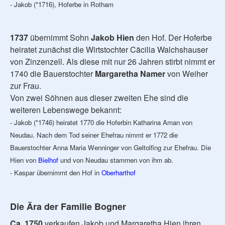
- Jakob (*1716), Hoferbe in Rotham
1737
übernimmt Sohn
Jakob
Hien
den Hof. Der Hoferbe
heiratet zunächst die Wirtstochter Cäcilia Walchshauser
von Zinzenzell. Als diese mit nur 26 Jahren stirbt nimmt er
1740 die Bauerstochter
Margaretha Namer
von Weiher
zur Frau.
Von zwei Söhnen aus dieser zweiten Ehe sind die
weiteren Lebenswege bekannt:
- Jakob (*1746) heiratet 1770 die Hoferbin Katharina Aman von
Neudau. Nach dem Tod seiner Ehefrau nimmt er 1772 die
Bauerstochter Anna Maria Wenninger von Geltolfing zur Ehefrau. Die
Hien von
Bielhof
und von Neudau stammen von ihm ab.
- Kaspar übernimmt den Hof in
Oberharthof
Die Ära der Familie Bogner
Ca. 1750
verkaufen Jakob und Margaretha Hien ihren