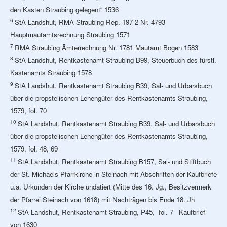
den Kasten Straubing gelegent“ 1536
6
StA Landshut, RMA Straubing Rep. 197-2 Nr. 4793
Hauptmautamtsrechnung Straubing 1571
7
RMA Straubing Ämterrechnung Nr. 1781 Mautamt Bogen 1583
8
StA Landshut, Rentkastenamt Straubing B99, Steuerbuch des fürstl.
Kastenamts Straubing 1578
9
StA Landshut, Rentkastenamt Straubing B39, Sal- und Urbarsbuch
über die propsteiischen Lehengüter des Rentkastenamts Straubing,
1579, fol. 70
10
StA Landshut, Rentkastenamt Straubing B39, Sal- und Urbarsbuch
über die propsteiischen Lehengüter des Rentkastenamts Straubing,
1579, fol. 48, 69
11
StA Landshut, Rentkastenamt Straubing B157, Sal- und Stiftbuch
der St. Michaels-Pfarrkirche in Steinach mit Abschriften der Kaufbriefe
u.a. Urkunden der Kirche undatiert (Mitte des 16. Jg., Besitzvermerk
der Pfarrei Steinach von 1618) mit Nachträgen bis Ende 18. Jh
12
StA Landshut, Rentkastenamt Straubing, P45, fol. 7‘
Kaufbrief
von 1630