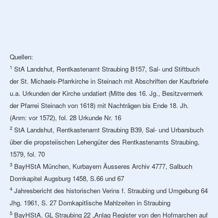
Quellen:
1
StA Landshut, Rentkastenamt Straubing B157, Sal- und Stiftbuch
der St. Michaels-Pfarrkirche in Steinach mit Abschriften der Kaufbriefe
u.a. Urkunden der Kirche undatiert (Mitte des 16. Jg., Besitzvermerk
der Pfarrei Steinach von 1618) mit Nachträgen bis Ende 18. Jh.
(Anm: vor 1572), fol. 28 Urkunde Nr. 16
2
StA Landshut, Rentkastenamt Straubing B39, Sal- und Urbarsbuch
über die propsteiischen Lehengüter des Rentkastenamts Straubing,
1579, fol. 70
3
BayHStA München, Kurbayern Äusseres Archiv 4777, Salbuch
Domkapitel Augsburg 1458, S.66 und 67
4
Jahresbericht des historischen Verins f. Straubing und Umgebung 64
Jhg. 1961, S. 27 Domkapitlische Mahlzeiten in Straubing
5
BayHStA, GL Straubing 22 „Anlag Register von den Hofmarchen auf