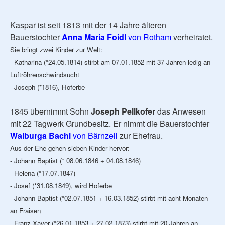
Kaspar ist seit 1813 mit der 14 Jahre älteren
Bauerstochter
Anna Maria Foidl
von Rotham
verheiratet.
Sie bringt zwei Kinder zur Welt:
- Katharina (*24.05.1814) stirbt am 07.01.1852 mit 37 Jahren ledig an
Luftröhrenschwindsucht
- Joseph (*1816), Hoferbe
1845 übernimmt Sohn
Joseph Pellkofer
das Anwesen
mit 22 Tagwerk Grundbesitz. Er nimmt die Bauerstochter
Walburga Bachl
von Bärnzell
zur Ehefrau.
Aus der Ehe gehen sieben Kinder hervor:
- Johann Baptist (* 08.06.1846 + 04.08.1846)
- Helena (*17.07.1847)
- Josef (*31.08.1849), wird Hoferbe
- Johann Baptist (*02.07.1851 + 16.03.1852) stirbt mit acht Monaten
an Fraisen
- Franz Xaver (*26.01.1853 + 27.02.1873) stirbt mit 20 Jahren an