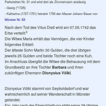
Parkstetten Nr. 31 und wird dort als Zimmermann ansässig
- Georg (*1725)
- Katharina (1727-1751) heiratet 1750 den Maurer Johann Bauer von
Münster Nr. 63
Nach dem Tod des Vitus Dietl wird am 07.05.1742 das
5
Erbe verteilt:
Die Witwe Maria erhält das Vermögen, die vier Kinder
folgendes Erbteil:
Der älteste Sohn Martin 30 Gulden, die drei übrigen
jeweils 25 Gulden und beide Töchter noch eine Kuh.
Im Anschluss übergibt die Witwe die Behausung mit dem
Grundbesitz an ihre Tochter
Barbara
und ihren
zukünftigen Ehemann
Dionysius Völkl
.
Dionysius Völkl stammt von Seyboldsdorf und war
wahrscheinlich auf seiner Wanderschaft in Münster
gelandet.
Ein Jahr nach der Eheschließung stirbt seine 28-jährige