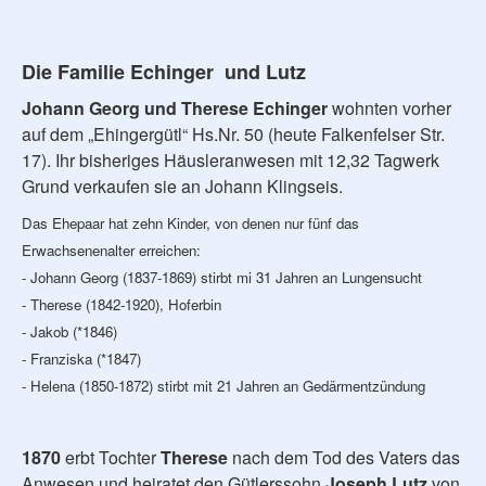
Die Familie Echinger und Lutz
Johann Georg und Therese Echinger
wohnten vorher
auf dem „Ehingergütl“ Hs.Nr. 50 (heute Falkenfelser Str.
17). Ihr bisheriges Häusleranwesen mit 12,32 Tagwerk
Grund verkaufen sie an Johann Klingseis.
Das Ehepaar hat zehn Kinder, von denen nur fünf das
Erwachsenenalter erreichen:
- Johann Georg (1837-1869) stirbt mi 31 Jahren an Lungensucht
- Therese (1842-1920), Hoferbin
- Jakob (*1846)
- Franziska (*1847)
- Helena (1850-1872) stirbt mit 21 Jahren an Gedärmentzündung
1870
erbt Tochter
Therese
nach dem Tod des Vaters das
Anwesen und heiratet den Gütlerssohn
Joseph Lutz
von