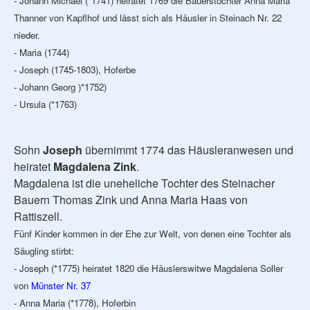
- Johann Michael (*1741) heiratet 1769 die Bauerstochter Anna Maria
Thanner von Kapflhof und lässt sich als Häusler in Steinach Nr. 22
nieder.
- Maria (1744)
- Joseph (1745-1803), Hoferbe
- Johann Georg )*1752)
- Ursula (*1763)
Sohn
Joseph
übernimmt 1774 das Häusleranwesen und
heiratet
Magdalena Zink
.
Magdalena ist die uneheliche Tochter des Steinacher
Bauern Thomas Zink und Anna Maria Haas von
Rattiszell.
Fünf Kinder kommen in der Ehe zur Welt, von denen eine Tochter als
Säugling stirbt:
- Joseph (*1775) heiratet 1820 die Häuslerswitwe Magdalena Soller
von
Münster Nr. 37
- Anna Maria (*1778), Hoferbin