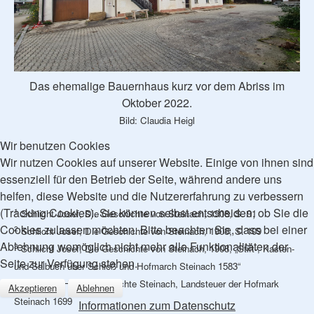
Das ehemalige Bauernhaus kurz vor dem Abriss im
Oktober 2022.
Bild: Claudia Heigl
Wir benutzen Cookies
Wir nutzen Cookies auf unserer Website. Einige von ihnen sind
essenziell für den Betrieb der Seite, während andere uns
helfen, diese Website und die Nutzererfahrung zu verbessern
(Tracking Cookies). Sie können selbst entscheiden, ob Sie die
1
Schlicht Josef, Die Geschichte von Steinach, 1908, S. 91
Cookies zulassen möchten. Bitte beachten Sie, dass bei einer
2
Schlicht Josef, Die Geschichte von Steinach, 1908, S. 109
Ablehnung womöglich nicht mehr alle Funktionalitäten der
3
Schlicht Josef, Die Geschichte von Steinach, 1908, „Stift-, Kasten-
Seite zur Verfügung stehen.
und Salbuch über Schloß und Hofmarch Steinach 1583“
4
Archiv für Heimatgeschichte Steinach, Landsteuer der Hofmark
Akzeptieren
Ablehnen
Steinach 1699
Informationen zum Datenschutz