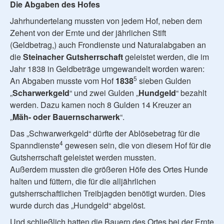
Die Abgaben des Hofes
Jahrhundertelang mussten von jedem Hof, neben dem
Zehent von der Ernte und der jährlichen Stift
(Geldbetrag,) auch Frondienste und Naturalabgaben an
die
Steinacher
Gutsherrschaft
geleistet werden, die im
Jahr 1838 in Geldbeträge umgewandelt worden waren:
5
An Abgaben musste vom Hof
1838
sieben Gulden
„
Scharwerkgeld
“ und zwei Gulden „
Hundgeld
“ bezahlt
werden. Dazu kamen noch 8 Gulden 14 Kreuzer an
„
Mäh- oder Bauernscharwerk
“.
Das „Schwarwerkgeld“ dürfte der Ablösebetrag für die
4
Spanndienste
gewesen sein, die von diesem Hof für die
Gutsherrschaft geleistet werden mussten.
Außerdem mussten die größeren Höfe des Ortes Hunde
halten und füttern, die für die alljährlichen
gutsherrschaftlichen Treibjagden benötigt wurden. Dies
wurde durch das „Hundgeld“ abgelöst.
Und schließlich hatten die Bauern des Ortes bei der Ernte