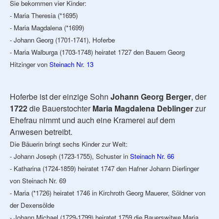
Sie bekommen vier Kinder:
- Maria Theresia (*1695)
- Maria Magdalena (*1699)
- Johann Georg (1701-1741), Hoferbe
- Maria Walburga (1703-1748) heiratet 1727 den Bauern Georg
Hitzinger von
Steinach Nr. 13
Hoferbe ist der einzige Sohn
Johann Georg Berger
, der
1722
die Bauerstochter
Maria Magdalena Deblinger
zur
Ehefrau nimmt und auch eine Kramerei auf dem
Anwesen betreibt.
Die Bäuerin bringt sechs Kinder zur Welt:
- Johann Joseph (1723-1755), Schuster in
Steinach Nr. 66
- Katharina (1724-1859) heiratet 1747 den Hafner Johann Dierlinger
von Steinach Nr. 69
- Maria (*1726) heiratet 1746 in Kirchroth Georg Mauerer, Söldner von
der Dexensölde
- Johann Michael (1729-1799) heiratet 1759 die Bauerswitwe Maria