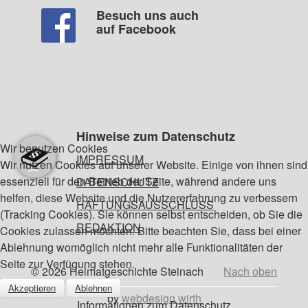
Besuch uns auch
auf Facebook
Hinweise zum Datenschutz
Wir benutzen Cookies
IMPRESSUM
Wir nutzen Cookies auf unserer Website. Einige von ihnen sind
essenziell für den Betrieb der Seite, während andere uns
DATENSCHUTZ
helfen, diese Website und die Nutzererfahrung zu verbessern
HAFTUNGSAUSSCHLUSS
(Tracking Cookies). Sie können selbst entscheiden, ob Sie die
REDAKTION
Cookies zulassen möchten. Bitte beachten Sie, dass bei einer
Ablehnung womöglich nicht mehr alle Funktionalitäten der
Seite zur Verfügung stehen.
© 2026 Heimatgeschichte Steinach
Nach oben
Akzeptieren
Ablehnen
by
webdesign wirth
Informationen zum Datenschutz