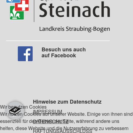
Besuch uns auch
auf Facebook
Hinweise zum Datenschutz
Wir benutzen Cookies
IMPRESSUM
Wir nutzen Cookies auf unserer Website. Einige von ihnen sind
essenziell für den Betrieb der Seite, während andere uns
DATENSCHUTZ
helfen, diese Website und die Nutzererfahrung zu verbessern
HAFTUNGSAUSSCHLUSS